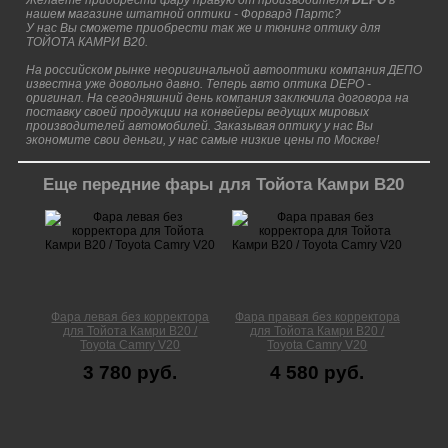
Желаете приобрести фару правую от производителя
DEPO
в
нашем магазине штатной оптики - Форвард Партс?
У нас Вы сможете приобрести так же и тюнинг оптику для
ТОЙОТА КАМРИ В20.
На российском рынке неоригинальной автооптики компания ДЕПО
известна уже довольно давно. Теперь авто оптика DEPO -
оригинал. На сегодняшний день компания заключила договора на
поставку своей продукции на конвейеры ведущих мировых
производителей автомобилей. Заказывая оптику у нас Вы
экономите свои деньги, у нас самые низкие цены по Москве!
Еще передние фары для Тойота Камри В20
Фара левая без корректора
Фара правая без корректора
для Тойота Камри В20 /
для Тойота Камри В20 /
Toyota Camry V20
Toyota Camry V20
3 780 руб.
4 580 руб.