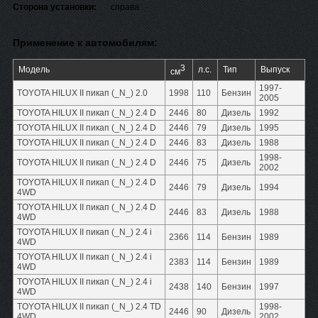
Сторона установки:
справа
Применение к автомобилям:
3
Модель
л.с.
Тип
Выпуск
см
1997-
TOYOTA HILUX II пикап (_N_) 2.0
1998
110
Бензин
2005
TOYOTA HILUX II пикап (_N_) 2.4 D
2446
80
Дизель
1992
TOYOTA HILUX II пикап (_N_) 2.4 D
2446
79
Дизель
1995
TOYOTA HILUX II пикап (_N_) 2.4 D
2446
83
Дизель
1988
1998-
TOYOTA HILUX II пикап (_N_) 2.4 D
2446
75
Дизель
2002
TOYOTA HILUX II пикап (_N_) 2.4 D
2446
79
Дизель
1994
4WD
TOYOTA HILUX II пикап (_N_) 2.4 D
2446
83
Дизель
1988
4WD
TOYOTA HILUX II пикап (_N_) 2.4 i
2366
114
Бензин
1989
4WD
TOYOTA HILUX II пикап (_N_) 2.4 i
2383
114
Бензин
1989
4WD
TOYOTA HILUX II пикап (_N_) 2.4 i
2438
140
Бензин
1997
4WD
TOYOTA HILUX II пикап (_N_) 2.4 TD
1998-
2446
90
Дизель
4WD
2002