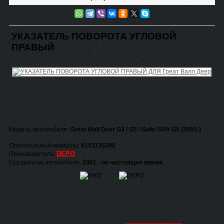
УКАЗАТЕЛЬ ПОВОРОТА УГЛОВОЙ
ПРАВЫЙ
Модель автомобиля:
Great Wall Deer G3 / G5 / Safe/ SUV G5 (2005-)
Оригинальный номер(а):
8151135290
DEPO
Производитель:
Год выпуска автомобиля:
2001 - по настоящее время