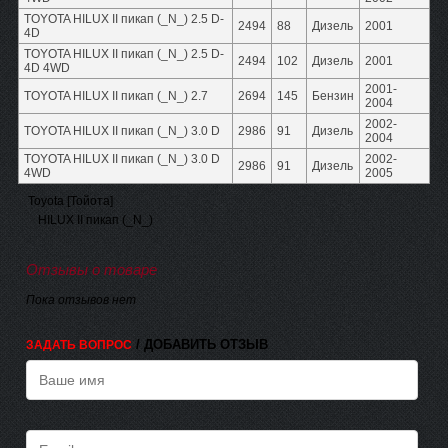
TOYOTA HILUX II пикап (_N_) 2.5 D-
2494
88
Дизель
2001
4D
TOYOTA HILUX II пикап (_N_) 2.5 D-
2494
102
Дизель
2001
4D 4WD
2001-
TOYOTA HILUX II пикап (_N_) 2.7
2694
145
Бензин
2004
2002-
TOYOTA HILUX II пикап (_N_) 3.0 D
2986
91
Дизель
2004
TOYOTA HILUX II пикап (_N_) 3.0 D
2002-
2986
91
Дизель
4WD
2005
Toyota [Тойота]
HILUX II пикап (_N_)
Отзывы о товаре
Пока отзывов нет
/ ДОБАВИТЬ ОТЗЫВ
ЗАДАТЬ ВОПРОС