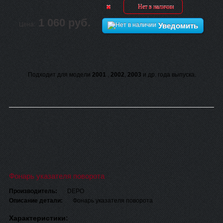
Нет в наличии
1 060 руб.
Цена:
Уведомить
Подходит для модели
2001
,
2002
,
2003
и др. года выпуска.
Фонарь указателя поворота
Производитель:
DEPO
Описание детали:
Фонарь указателя поворота
Характеристики: