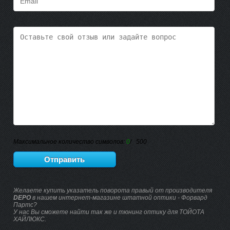
Максимальное количество символов:
0
/ 500
Желаете купить указатель поворота правый от производителя
DEPO
в нашем интернет-магазине штатной оптики - Форвард
Партс?
У нас Вы сможете найти так же и тюнинг оптику для ТОЙОТА
ХАЙЛЮКС.