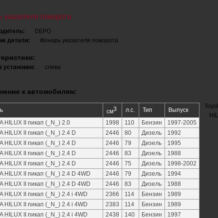
ь указателя поворота
одитель:
DEPO
ие детали:
Фонарь указателя поворота
теристики:
 установки:
слева
нение к автомобилям:
Toyo
3
ь
л.с.
Тип
Выпуск
см
HIL
 HILUX II пикап (_N_) 2.0
1998
110
Бензин
1997-2005
 HILUX II пикап (_N_) 2.4 D
2446
80
Дизель
1992
 HILUX II пикап (_N_) 2.4 D
2446
79
Дизель
1995
 HILUX II пикап (_N_) 2.4 D
2446
83
Дизель
1988
 HILUX II пикап (_N_) 2.4 D
2446
75
Дизель
1998-2002
 HILUX II пикап (_N_) 2.4 D 4WD
2446
79
Дизель
1994
 HILUX II пикап (_N_) 2.4 D 4WD
2446
83
Дизель
1988
 HILUX II пикап (_N_) 2.4 i 4WD
2366
114
Бензин
1989
 HILUX II пикап (_N_) 2.4 i 4WD
2383
114
Бензин
1989
 HILUX II пикап (_N_) 2.4 i 4WD
2438
140
Бензин
1997