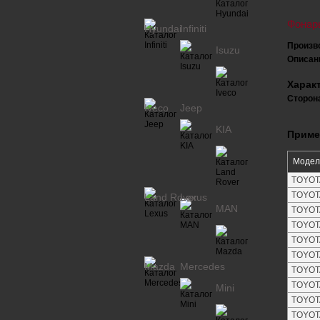
Фонар
Hyundai
Infiniti
Произв
Isuzu
Описан
Харак
Сторона
Iveco
Jeep
KIA
Приме
Модел
TOYOTA
TOYOTA
Land Rover
Lexus
MAN
TOYOTA
TOYOTA
TOYOTA
TOYOTA
Mazda
Mercedes
TOYOTA
TOYOTA
Mini
TOYOTA
TOYOTA