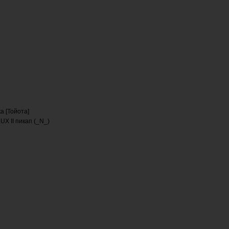
ta [Тойота]
UX II пикап (_N_)