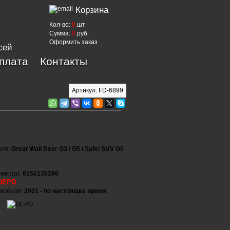
Корзина
Кол-во:
0
шт
Сумма:
0
руб.
Оформить заказ
сей
оплата
Контакты
Артикул: FD-6899
иля:
Great Wall Deer G3 / G5 / Safe/ SUV G5
мер(а):
8152135280
DEPO
омобиля:
2001 - по настоящее время