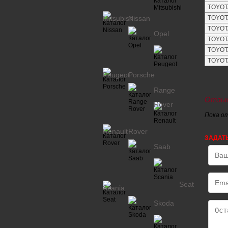
TOYOTA
Mitsubishi
Nissan
TOYOTA
TOYOTA
Opel
TOYOTA
TOYOTA
TOYOTA
Peugeot
Porsche
Range
Отзыв
Rover
Пока о
Renault
Rover
ЗАДАТ
Saab
Seat
Scania
Skoda