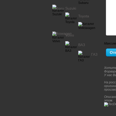
Subaru
Suzuki
Toyota
Volkswagen
Volvo
Максим
ВАЗ
ГАЗ
Хотите
Форвар
У нас 
На росс
оригина
произво
Описани
этом.