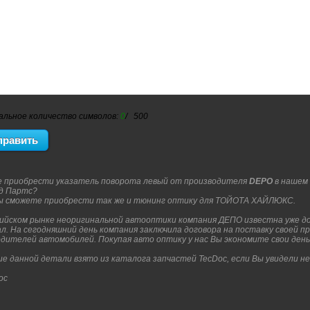
альное количество символов:
0
/ 500
 приобрести указатель поворота левый от производителя
DEPO
в нашем
д Партс?
Вы сможете приобрести так же и тюнинг оптику для ТОЙОТА ХАЙЛЮКС.
ийском рынке неоригинальной автооптики компания ДЕПО известна уже до
л. На сегодняшний день компания заключила договора на поставку своей п
дителей автомобилей. Покупая авто оптику у нас Вы экономите свои деньг
е данной детали взято из каталога запчастей TecDoc, если Вы увидели н