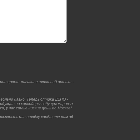
 интернет-магазине штатной оптики -
вольно давно. Теперь оптика ДЕПО -
родукции на конвейеры ведущих мировых
и, у нас самые низкие цены по Москве!
еточность или ошибку сообщите нам об