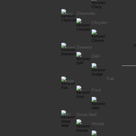
Chery
Chevrolet
Chrysler
П
Citroen
Daewoo
DAF
Fiat
Dodge
Ford
GMC
Great Wall
Honda