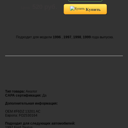
520 руб.
Цена:
Купить
Подходит для модели
1996
,
1997
,
1998
,
1999
года выпуска.
Тип товара:
Аналог
CAPA сертификация:
Да
Дополнительная информация:
OEM #F6DZ 13201 AC
Европа: FO2530164
Подходит для следующих автомобилей:
1997 Ford Taurus