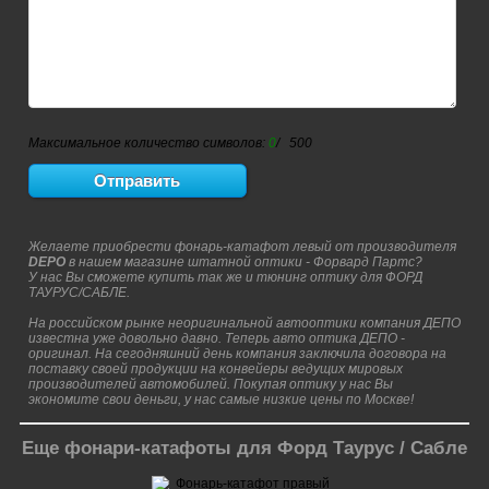
Максимальное количество символов:
0
/ 500
Желаете приобрести фонарь-катафот левый от производителя
DEPO
в нашем магазине штатной оптики - Форвард Партс?
У нас Вы сможете купить так же и тюнинг оптику для ФОРД
ТАУРУС/САБЛЕ.
На российском рынке неоригинальной автооптики компания ДЕПО
известна уже довольно давно. Теперь авто оптика ДЕПО -
оригинал. На сегодняшний день компания заключила договора на
поставку своей продукции на конвейеры ведущих мировых
производителей автомобилей. Покупая оптику у нас Вы
экономите свои деньги, у нас самые низкие цены по Москве!
Еще фонари-катафоты для Форд Таурус / Сабле