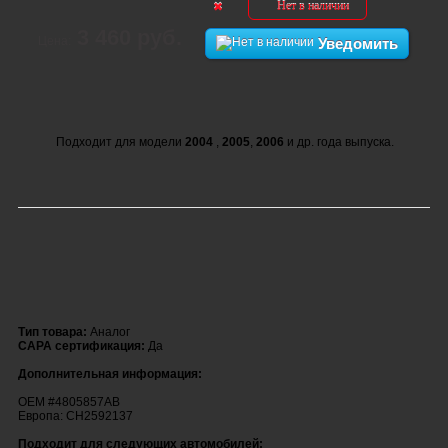
Нет в наличии
3 460 руб.
Цена:
Уведомить
Подходит для модели
2004
,
2005
,
2006
и др. года выпуска.
Тип товара:
Аналог
CAPA сертификация:
Да
Дополнительная информация:
OEM #4805857AB
Европа: CH2592137
Подходит для следующих автомобилей: