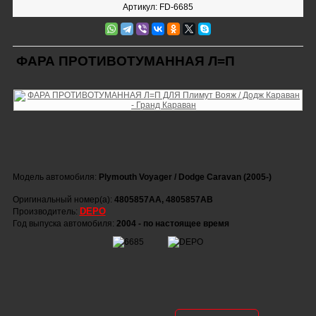
Артикул: FD-6685
ФАРА ПРОТИВОТУМАННАЯ Л=П
Модель автомобиля:
Plymouth Voyager / Dodge Caravan (2005-)
Оригинальный номер(а):
4805857AA, 4805857AB
DEPO
Производитель:
Год выпуска автомобиля:
2004 - по настоящее время