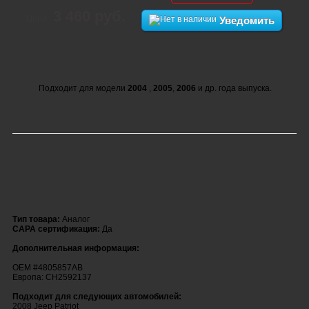
3 460 руб.
Цена:
Уведомить
Подходит для модели
2004
,
2005
,
2006
и др. года выпуска.
Тип товара:
Аналог
CAPA сертификация:
Да
Дополнительная информация:
OEM #4805857AB
Европа: CH2592137
Подходит для следующих автомобилей:
2008 Jeep Patriot