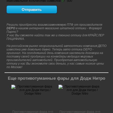
Максимальное количество символов:
0
/ 500
Решили приобрести взаимозаменяемую ПТФ от производителя
DEPO
в нашем интернет магазине штатной оптики - Форвард
Партс?
У нас Вы сможете найти так же и тюнинг оптику для КРАЙСЛЕР
ПАЦИФИКА.
На российском рынке неоригинальной автооптики компания ДЕПО
известна уже довольно давно. Теперь авто оптика DEPO -
оригинал. На сегодняшний день компания заключила договора на
поставку своей продукции на конвейеры ведущих мировых
производителей автомобилей. Приобретая автомобильную
оптику у нас Вы экономите свои деньги, у нас самые низкие цены
по Москве!
Еще противотуманные фары для Додж Нитро
Противотуманная фара л=п
Противотуманная фара л=п