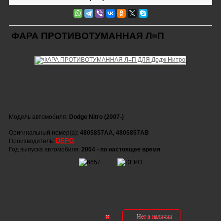
ФАРА ПРОТИВОТУМАННАЯ Л=П
Модель автомобиля:
Dodge Nitro (2007-)
Оригинальный номер(а):
4805857AA, 4805857AB
DEPO
Производитель:
Год выпуска автомобиля:
2004 - по настоящее время
Нет в наличии