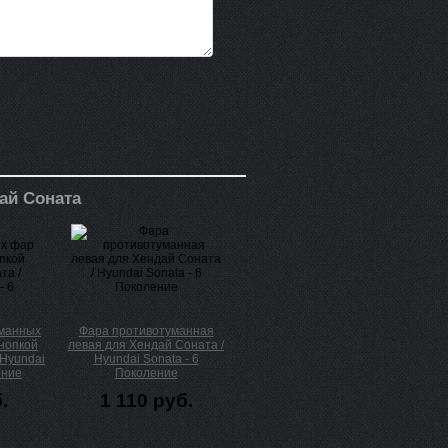
ай Соната
уманных
Фара противотуманная
кнопкой
левая для Хендай Соната /
 Hyundai
Hyundai Sonata - 6
ение
Поколение
.
1 110 руб.