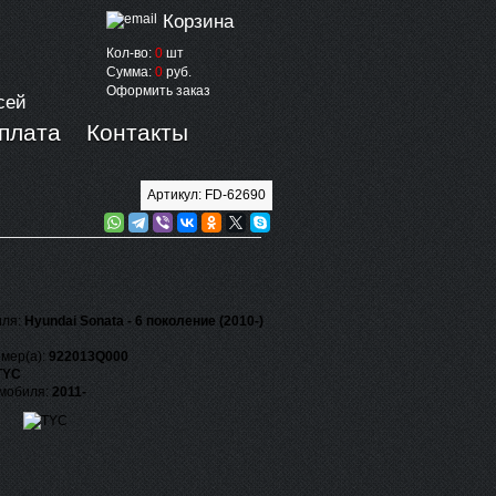
Корзина
Кол-во:
0
шт
Сумма:
0
руб.
Оформить заказ
сей
оплата
Контакты
Артикул: FD-62690
иля:
Hyundai Sonata - 6 поколение (2010-)
мер(а):
922013Q000
TYC
омобиля:
2011-