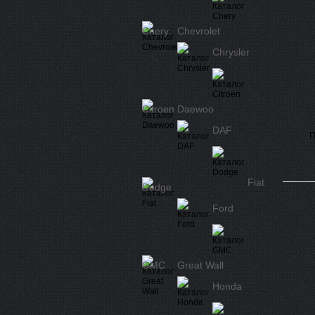
Chery
Chevrolet
Chrysler
Citroen
Daewoo
DAF
П
Fiat
Dodge
Ford
GMC
Great Wall
Honda