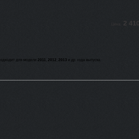
2 41
Цена:
одходит для модели
2011
,
2012
,
2013
и др. года выпуска.