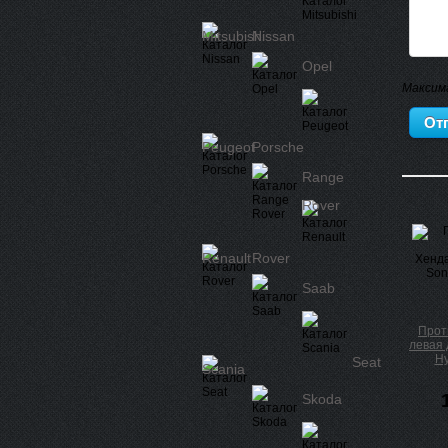
Mitsubishi
Nissan
Opel
Максим
Peugeot
Porsche
Range
Rover
Renault
Rover
Saab
Прот
левая 
Hy
Seat
Scania
Skoda