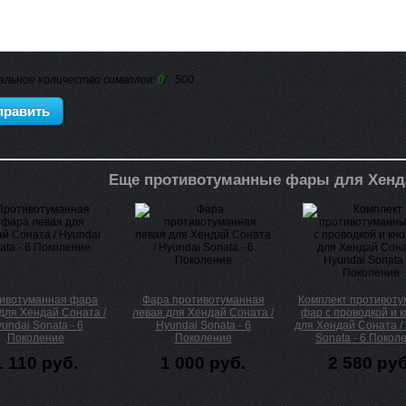
альное количество символов:
0
/ 500
Еще противотуманные фары для Хенд
ивотуманная фара
Фара противотуманная
Комплект противот
для Хендай Соната /
левая для Хендай Соната /
фар с проводкой и 
undai Sonata - 6
Hyundai Sonata - 6
для Хендай Соната /
Поколение
Поколение
Sonata - 6 Покол
1 110 руб.
1 000 руб.
2 580 руб