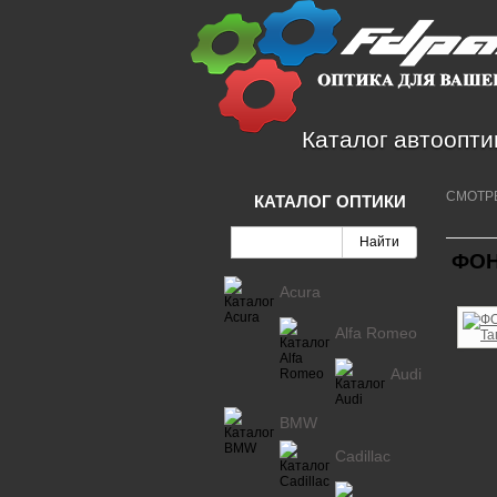
Каталог автоопти
СМОТР
КАТАЛОГ ОПТИКИ
ФОН
Acura
Alfa Romeo
Audi
BMW
Cadillac