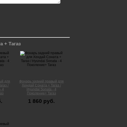
 + Тагаз
ый для
Фонарь задний правый для
газ /
Хендай Соната + Тагаз /
- 4
Hyundai Sonata - 4
аз
Поколение+ Тагаз
.
1 860 руб.