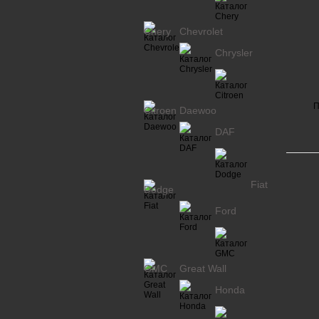
Chery
Chevrolet
Chrysler
П
Citroen
Daewoo
DAF
Fiat
Dodge
Ford
GMC
Great Wall
Honda