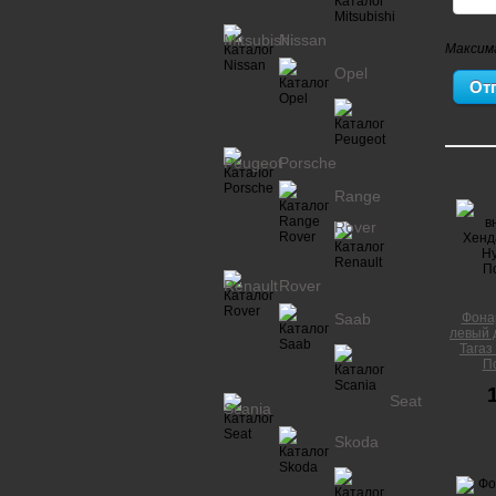
Mitsubishi
Nissan
Максим
Opel
Peugeot
Porsche
Range
Rover
Renault
Rover
Saab
Фона
левый 
Тагаз
П
Seat
Scania
Skoda