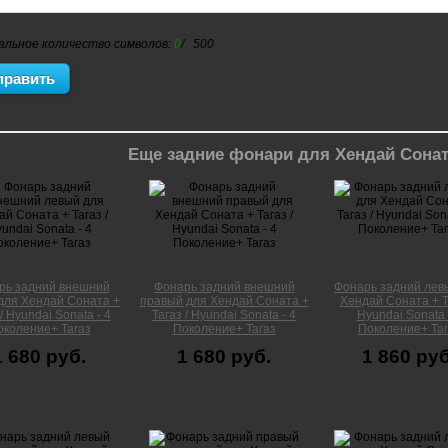
альное количество символов:
0
/ 500
Еще задние фонари для Хендай Соната
рь задний внешний
Фонарь задний внешний
Фонарь задний лев
для Хендай Соната +
правый для Хендай Соната +
Хендай Соната + Та
 / Hyundai Sonata - 4
Тагаз / Hyundai Sonata - 4
Hyundai Sonata 
околение+ Тагаз
Поколение+ Тагаз
Поколение+ Таг
1 680 руб.
1 680 руб.
1 860 руб