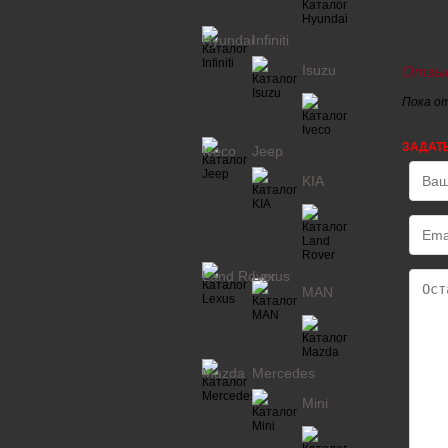
Hyundai
Infiniti
Isuzu
Отзыв
Пока о
ЗАДАТ
Iveco
Jeep
KIA
Land Rover
Lexus
MAN
Mazda
Mercedes
Mini