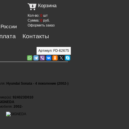
Корзина
Кол-во:
0
шт
Сумма:
0
руб.
Оформить заказ
 России
оплата
Контакты
Артикул: FD-62675
иля:
Hyundai Sonata - 4 поколение (2002-)
мер(а):
924023D010
SIGNEDA
омобиля:
2002-