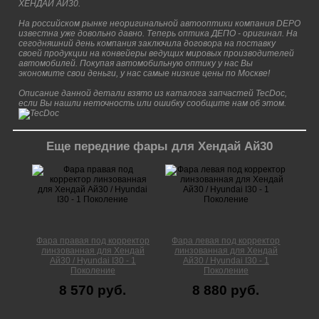
ХЕНДАЙ АЙ30.
На российском рынке неоригинальной автооптики компания DEPO
известна уже довольно давно. Теперь оптика ДЕПО - оригинал. На
сегодняшний день компания заключила договора на поставку
своей продукции на конвейеры ведущих мировых производителей
автомобилей. Покупая автомобильную оптику у нас Вы
экономите свои деньги, у нас самые низкие цены по Москве!
Описание данной детали взято из каталога запчастей TecDoc,
если Вы нашли неточность или ошибку сообщите нам об этом.
Еще передние фары для Хендай Ай30
Фара правая под корректор
Фара левая под корректор
линзованная для Хендай
линзованная для Хендай
Ай30 / Hyundai I30 - 1
Ай30 / Hyundai I30 - 1
Поколение
Поколение
8 570 руб.
8 880 руб.