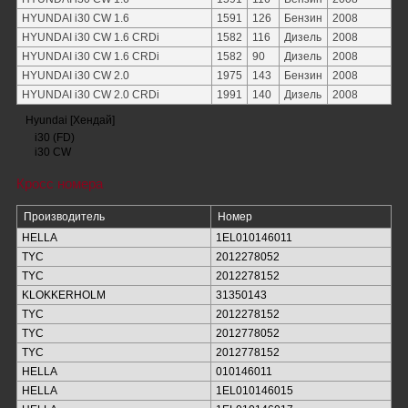
HYUNDAI i30 CW 1.6
1591
126
Бензин
2008
HYUNDAI i30 CW 1.6 CRDi
1582
116
Дизель
2008
HYUNDAI i30 CW 1.6 CRDi
1582
90
Дизель
2008
HYUNDAI i30 CW 2.0
1975
143
Бензин
2008
HYUNDAI i30 CW 2.0 CRDi
1991
140
Дизель
2008
Hyundai [Хендай]
i30 (FD)
i30 CW
Кросс номера
Производитель
Номер
HELLA
1EL010146011
TYC
2012278052
TYC
2012278152
KLOKKERHOLM
31350143
TYC
2012278152
TYC
2012778052
TYC
2012778152
HELLA
010146011
HELLA
1EL010146015