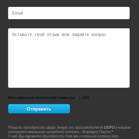
Максимальное количество символов:
0
/ 500
Решили приобрести фару левую от производителя
DEPO
в нашем
интернет-магазине штатной оптики - Форвард Партс?
У нас Вы сможете приобрести так же и тюнинг оптику для