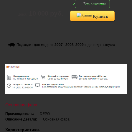
Есть в наличии
10 000 руб.
Цена:
Купить
Подходит для модели
2007
,
2008
,
2009
и др. года выпуска.
Основная фара
Производитель:
DEPO
Описание детали:
Основная фара
Характеристики: