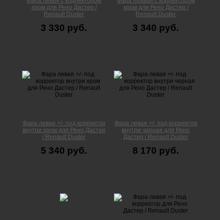
Фара левая c корректором
Фара правая c корректором
хром для Рено Дастер /
хром для Рено Дастер /
Renault Duster
Renault Duster
3 330 руб.
3 340 руб.
Фара левая +/- под корректор
Фара левая +/- под корректор
внутри хром для Рено Дастер
внутри черная для Рено
/ Renault Duster
Дастер / Renault Duster
5 340 руб.
8 170 руб.