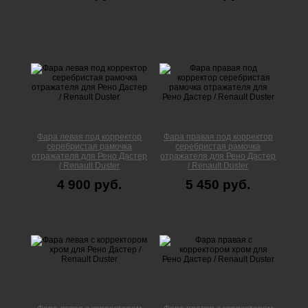
Фара левая под корректор
Фара правая под корректор
серебристая рамочка
серебристая рамочка
отражателя для Рено Дастер
отражателя для Рено Дастер
/ Renault Duster
/ Renault Duster
4 900 руб.
5 450 руб.