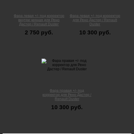
Фара левая +/- под корректор
Фара левая +/- под корректор
внутри черная для Рено
для Рено Дастер / Renault
Дастер / Renault Duster
Duster
2 750 руб.
10 300 руб.
Фара правая +/- под
корректор для Рено Дастер /
Renault Duster
10 300 руб.