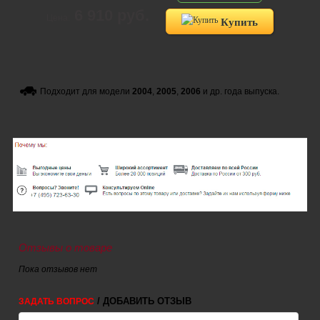
6 910 руб.
Цена:
Купить
Подходит для модели
2004
,
2005
,
2006
и др. года выпуска.
Отзывы о товаре
Пока отзывов нет
/ ДОБАВИТЬ ОТЗЫВ
ЗАДАТЬ ВОПРОС