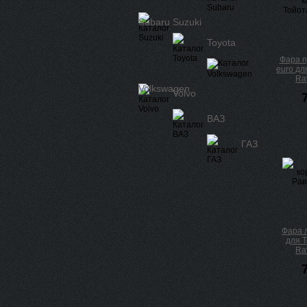
Subaru
Suzuki
Toyota
Фара п
euro дл
Ra
Volkswagen
Volvo
ВАЗ
ГАЗ
Фара 
для Т
Ra