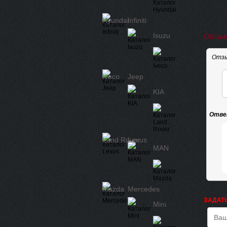
Hyundai
Infiniti
Isuzu
Отзыв
Отзы
Iveco
Jeep
KIA
Отве
Land Rover
Lexus
MAN
Mazda
Mercedes
ЗАДАТ
Mini