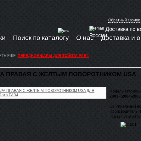
Обратный звонок
Доставка по в
России
ки
Поиск по каталогу
О нас
Доставка и 
ЕТЬ ЕЩЕ:
ПЕРЕДНИЕ ФАРЫ ДЛЯ ТОЙОТА РАВ4
А ПРАВАЯ С ЖЕЛТЫМ ПОВОРОТНИКОМ USA
Модель автомоб
2003) (2004-2005
Оригинальный но
Производитель:
Год выпуска авт