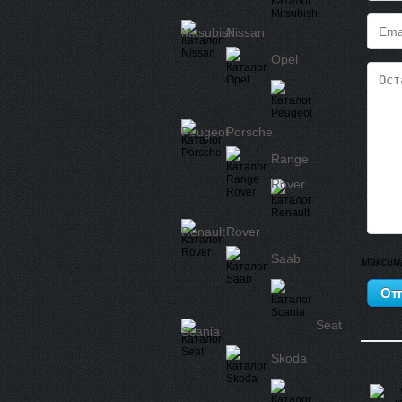
Mitsubishi
Nissan
Opel
Peugeot
Porsche
Range
Rover
Renault
Rover
Saab
Максим
Seat
Scania
Skoda