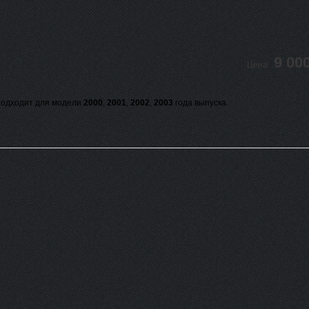
9 00
Цена:
одходит для модели
2000
,
2001
,
2002
,
2003
года выпуска.