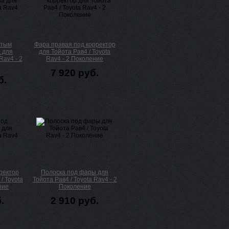
лтым
Фара правая под корректор
 для
для Тойота Рав4 / Toyota
Rav4 - 2
Rav4 - 2 Поколение
7 920 руб.
б.
ректор
Полоска под фары для
/ Toyota
Тойота Рав4 / Toyota Rav4 - 2
ние
Поколение
.
2 910 руб.