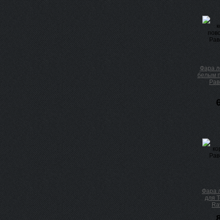
Фара л
белым п
Рав
Фара 
для Т
Ra