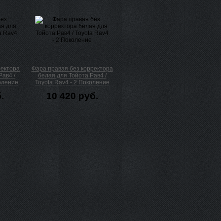
ректора
Фара правая без корректора
Рав4 /
белая для Тойота Рав4 /
коление
Toyota Rav4 - 2 Поколение
.
10 420 руб.