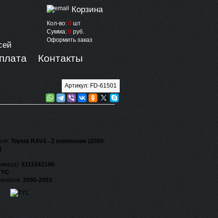
Корзина
Кол-во:
0
шт
Сумма:
0
руб.
Оформить заказ
сей
оплата
Контакты
Артикул: FD-61501
иля:
Toyota RAV4 - 2 поколение (2000-
)
мер(а):
8111042190
TYC
омобиля:
2000-2003