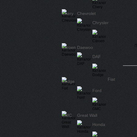
Chery
Chevrolet
Chrysler
П
Citroen
Daewoo
DAF
Fiat
Dodge
Ford
GMC
Great Wall
Honda