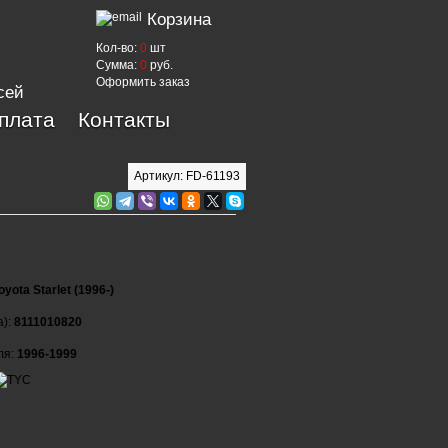
Корзина
Кол-во:
0
шт
Сумма:
0
руб.
Оформить заказ
сей
оплата
Контакты
Артикул: FD-61193
oyota Starlet (1996-)
а):
8111010820
ля:
1996-1999