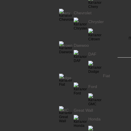
Chery
Chevrolet
Chrysler
П
Citroen
Daewoo
DAF
Fiat
Dodge
Ford
GMC
Great Wall
Honda