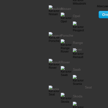
Максим
Mitsubishi
Nissan
Opel
Peugeot
Porsche
Range
Rover
Renault
Rover
Saab
Seat
Scania
Skoda