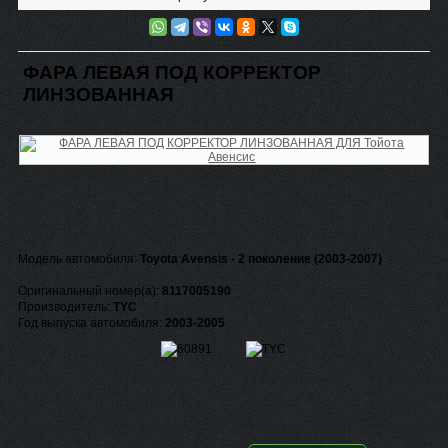
ФАРА ЛЕВАЯ ПОД КОРРЕКТОР
ЛИНЗОВАННАЯ
Модель автомобиля:
Toyota Avensis - 2 поколение (2003-2007)
Оригинальный номер(а):
8117005190
Производитель:
TYC
Год выпуска автомобиля:
2003-2005