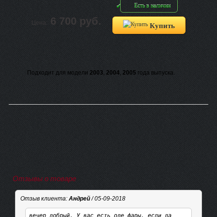
Есть в наличии
6 700 руб.
Цена:
Купить
Подходит для модели
2003
,
2004
,
2005
года выпуска.
Отзывы о товаре
Отзыв клиента:
Андрей
/ 05-09-2018
вечер добрый. У вас есть оде фары, если да