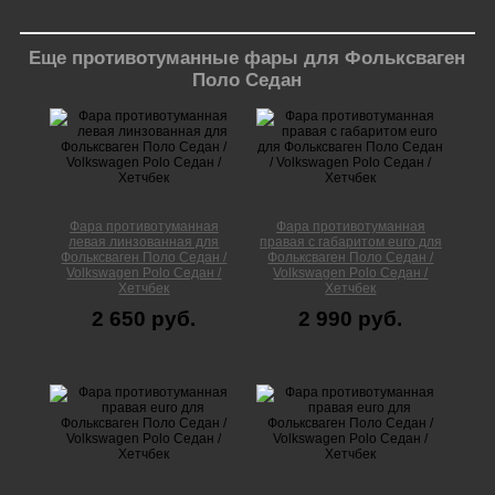
Еще противотуманные фары для Фольксваген
Поло Cедан
Фара противотуманная
Фара противотуманная
левая линзованная для
правая с габаритом euro для
Фольксваген Поло Cедан /
Фольксваген Поло Cедан /
Volkswagen Polo Седан /
Volkswagen Polo Седан /
Хетчбек
Хетчбек
2 650 руб.
2 990 руб.