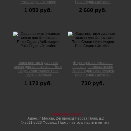
Polo Седан / Хетчбек
Polo Седан / Хетчбек
1 050 руб.
2 660 руб.
Фара противотуманная
Фара противотуманная
левая для Фольксваген Поло
правая для Фольксваген
Cедан / Volkswagen Polo
Поло Cедан / Volkswagen
Седан / Хетчбек
Polo Седан / Хетчбек
1 170 руб.
730 руб.
Публичная оферта
Адрес: г. Москва, 2-й проезд Перова Поля, д.2
© 2011-2026 Форвард Партс - автозапчасти и оптика.