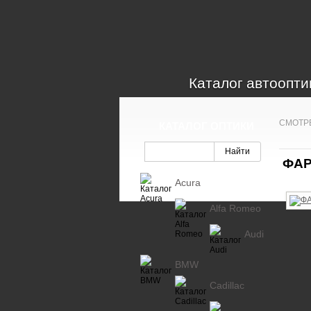
Каталог автоопти
СМОТР
КАТАЛОГ ОПТИКИ
ФАР
Acura
Alfa Romeo
Audi
BMW
Cadillac