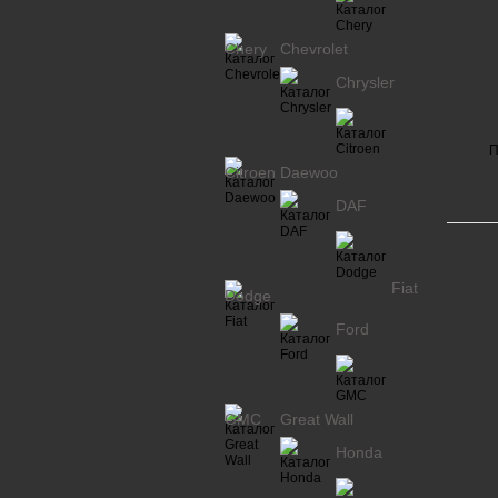
Chery
Chevrolet
Chrysler
П
Citroen
Daewoo
DAF
Fiat
Dodge
Ford
GMC
Great Wall
Honda