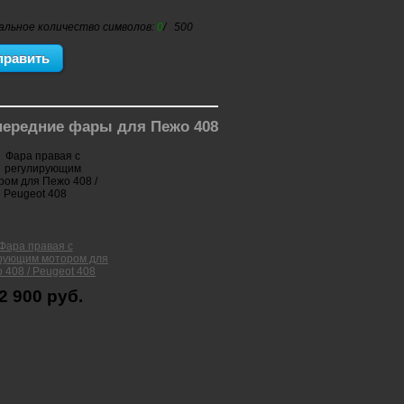
альное количество символов:
0
/ 500
передние фары для Пежо 408
Фара правая с
рующим мотором для
 408 / Peugeot 408
2 900 руб.