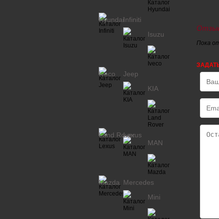
Hyundai
Infiniti
Отзыв
Isuzu
Пока о
ЗАДАТ
Iveco
Jeep
KIA
Land Rover
Lexus
MAN
Mazda
Mercedes
Mini