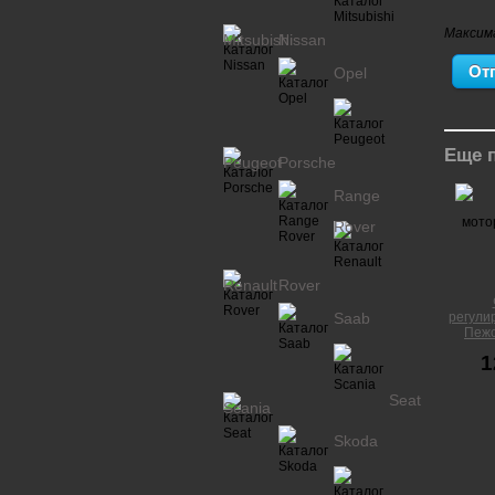
Максим
Mitsubishi
Nissan
Opel
Еще 
Peugeot
Porsche
Range
Rover
Renault
Rover
Saab
регули
Пежо
1
Seat
Scania
Skoda