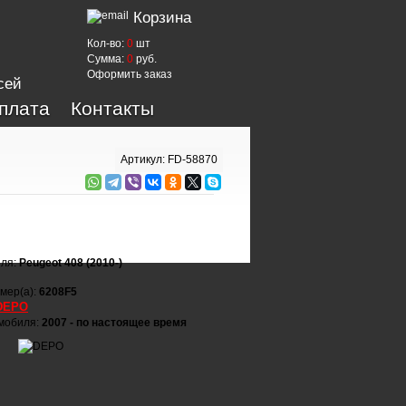
Корзина
Кол-во:
0
шт
Сумма:
0
руб.
Оформить заказ
сей
оплата
Контакты
Артикул: FD-58870
иля:
Peugeot 408 (2010-)
мер(а):
6208F5
DEPO
омобиля:
2007 - по настоящее время