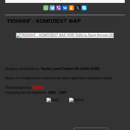
ТЮНИНГ - КОМПЛЕКТ ФАР
Модель автомобиля:
Toyota Land Cruiser 80 (1990-1998)
фара л+п (комплект) тюнинг прозрач хрустал с молдинг хром
DEPO
Производитель:
Год выпуска автомобиля:
1990 - 1997