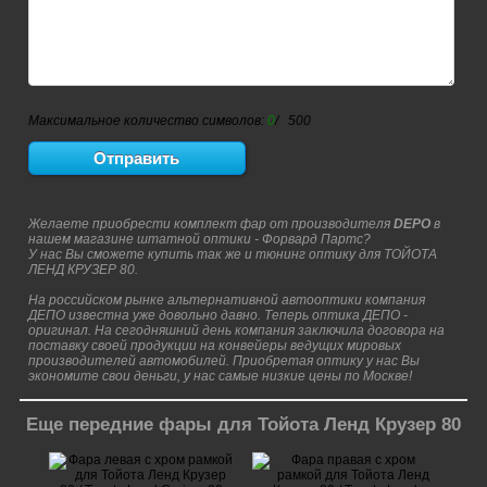
Максимальное количество символов:
0
/ 500
Желаете приобрести комплект фар от производителя
DEPO
в
нашем магазине штатной оптики - Форвард Партс?
У нас Вы сможете купить так же и тюнинг оптику для ТОЙОТА
ЛЕНД КРУЗЕР 80.
На российском рынке альтернативной автооптики компания
ДЕПО известна уже довольно давно. Теперь оптика ДЕПО -
оригинал. На сегодняшний день компания заключила договора на
поставку своей продукции на конвейеры ведущих мировых
производителей автомобилей. Приобретая оптику у нас Вы
экономите свои деньги, у нас самые низкие цены по Москве!
Еще передние фары для Тойота Ленд Крузер 80