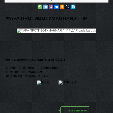
ФАРА ПРОТИВОТУМАННАЯ Л=ПР
Модель автомобиля:
Лада Ларгус (2012-)
Оригинальный номер(а):
8200074008
Производитель:
NORDEN
Год выпуска автомобиля:
2012-
Есть в наличии