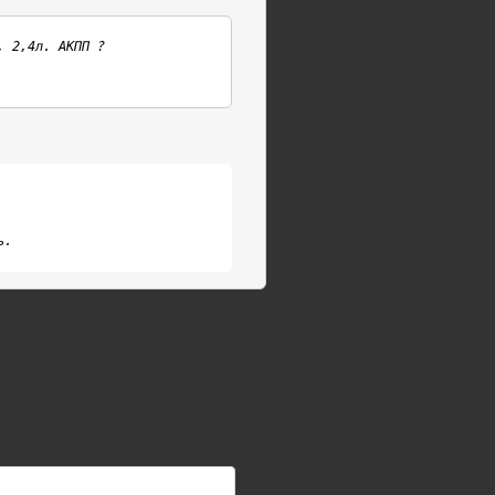
 2,4л. АКПП ?

ь.