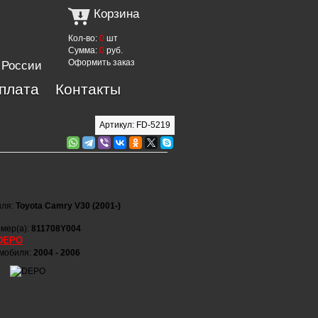
Корзина
Кол-во:
0
шт
Сумма:
0
руб.
Оформить заказ
 России
оплата
Контакты
Артикул: FD-5219
иля:
Toyota Camry V30 (2001-)
мер(а):
811708Y004
DEPO
омобиля:
2004 - 2006