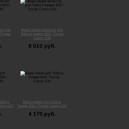
sa для
Фара левая хром usa для
Toyota
Тойота Камри В30 / Toyota
Camry V30
.
8 010 руб.
ойота
Фара левая для Тойота
amry V30
Камри В30 / Toyota Camry V30
.
4 170 руб.