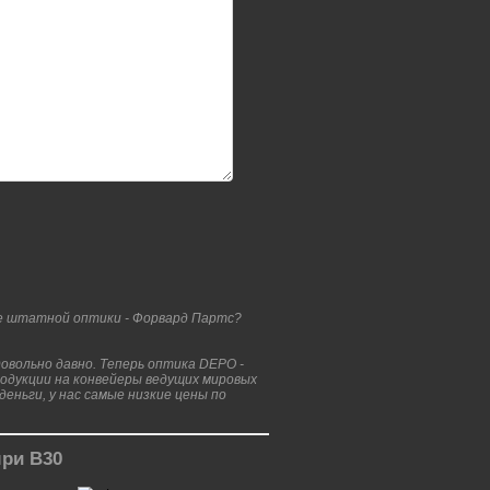
е штатной оптики - Форвард Партс?
вольно давно. Теперь оптика DEPO -
родукции на конвейеры ведущих мировых
еньги, у нас самые низкие цены по
ри В30