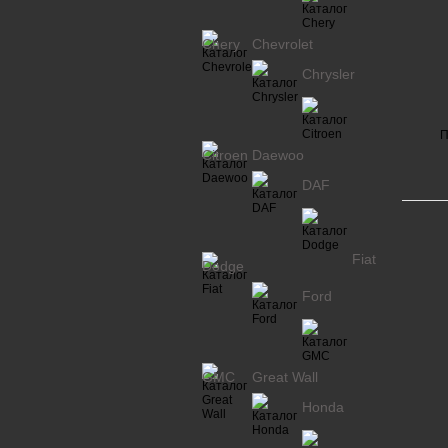
Chery
Chevrolet
Chrysler
П
Citroen
Daewoo
DAF
Fiat
Dodge
Ford
GMC
Great Wall
Honda