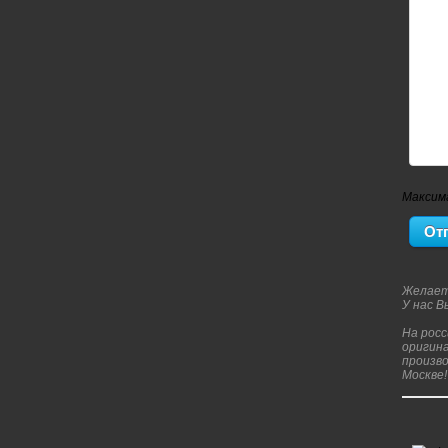
Максим
Желает
У нас 
На рос
оригина
произво
Москве!