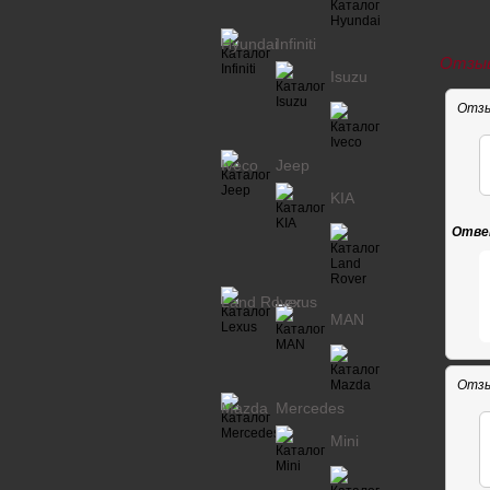
Hyundai
Infiniti
Отзыв
Isuzu
Отзы
Iveco
Jeep
KIA
Отве
Land Rover
Lexus
MAN
Отзы
Mazda
Mercedes
Mini