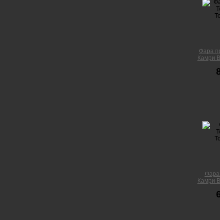
Фара п
Камри В
Фара
Камри В