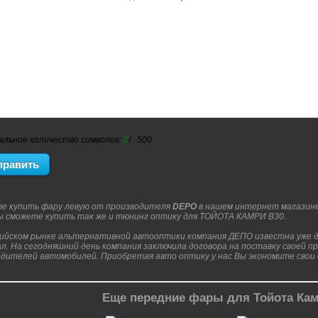
альное количество символов:
0
/ 500
е купить фару левую от производителя
DEPO
в нашем интернет магазин
Вы сможете купить так же и тюнинг оптику для ТОЙОТА КАМРИ В30.
сийском рынке альтернативной автооптики компания ДЕПО известна уже до
л. На сегодняшний день компания заключила договора на поставку своей п
дителей автомобилей. Приобретая авто оптику у нас Вы экономите свои д
Еще передние фары для Тойота Кам