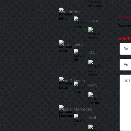
Hyundai
Infiniti
Отзыв
Isuzu
Пока о
ЗАДАТ
Iveco
Jeep
KIA
Land Rover
Lexus
MAN
Mazda
Mercedes
Mini