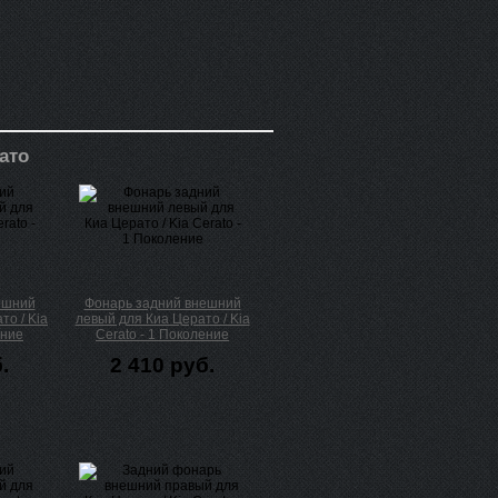
ато
ешний
Фонарь задний внешний
то / Kia
левый для Киа Церато / Kia
ение
Cerato - 1 Поколение
.
2 410 руб.