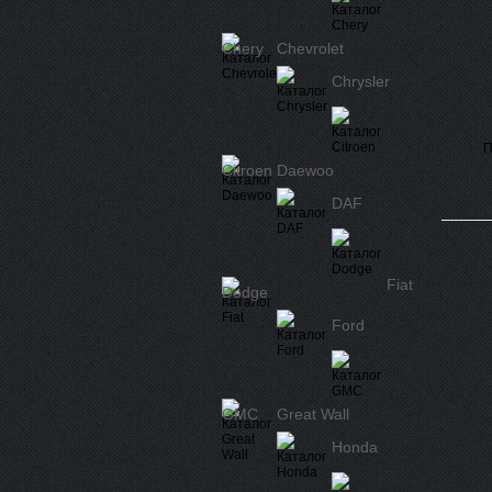
Chery
Chevrolet
Chrysler
П
Citroen
Daewoo
DAF
Fiat
Dodge
Ford
GMC
Great Wall
Honda