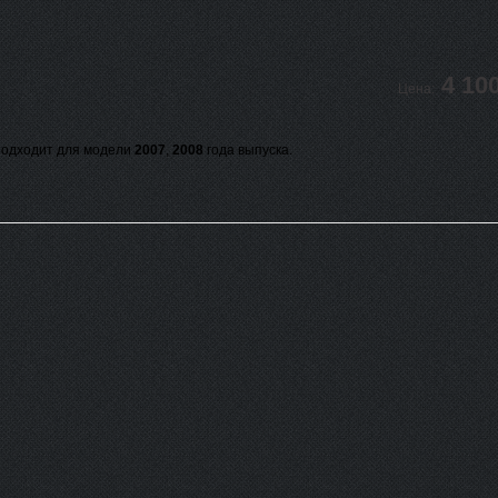
4 10
Цена:
одходит для модели
2007
,
2008
года выпуска.