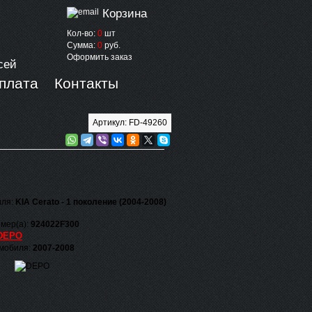
Корзина
Кол-во:
0
шт
Сумма:
0
руб.
Оформить заказ
сей
оплата
Контакты
Артикул: FD-49260
иля:
KIA Cerato - 1 поколение (2004-2008)
мер(а):
924022F300
DEPO
омобиля:
2007-2008