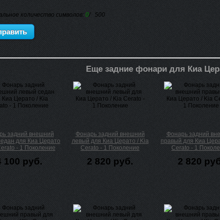
альное количество символов:
0
/ 500
Еще задние фонари для Киа Цер
рь задний внешний
Фонарь задний внешний
Фонарь задний вн
седан для Киа Церато
левый для Киа Церато / Kia
правый для Киа Цера
Cerato - 1 Поколение
Cerato - 1 Поколение
Cerato - 1 Покол
4 100 руб.
2 820 руб.
2 820 руб