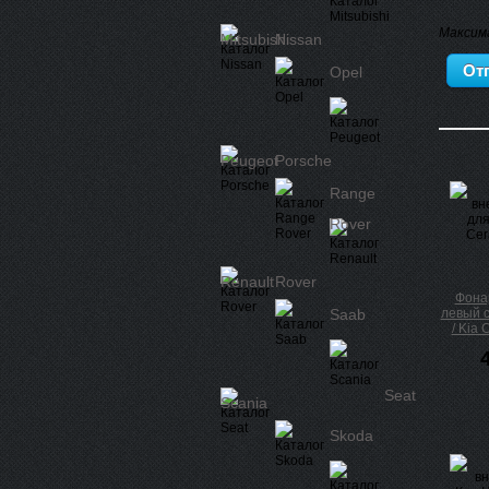
Максим
Mitsubishi
Nissan
Opel
Peugeot
Porsche
Range
Rover
Renault
Rover
Фона
Saab
левый 
/ Kia 
Seat
Scania
Skoda