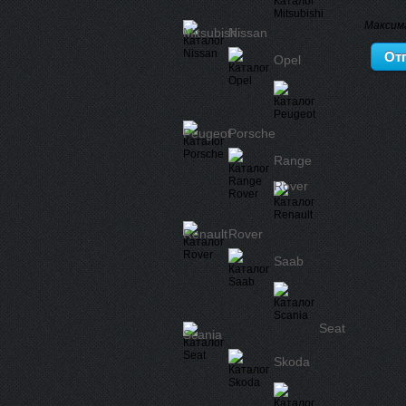
Максим
Mitsubishi
Nissan
Opel
Peugeot
Porsche
Range
Rover
Renault
Rover
Saab
Seat
Scania
Skoda