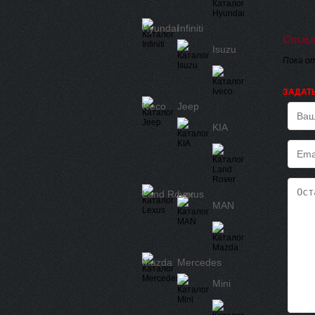
Hyundai
Infiniti
Отзыв
Isuzu
Пока о
ЗАДАТ
Iveco
Jeep
KIA
Land Rover
Lexus
MAN
Mazda
Mercedes
Mini