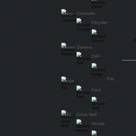
Chery
Chevrolet
Chrysler
П
Citroen
Daewoo
DAF
Fiat
Dodge
Ford
GMC
Great Wall
Honda