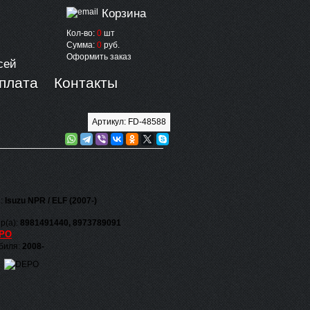
Корзина
Кол-во:
0
шт
Сумма:
0
руб.
Оформить заказ
сей
оплата
Контакты
Артикул: FD-48588
я:
Isuzu NPR / ELF (2007-)
р(а):
8981491440, 8973789091
PO
обиля:
2008-