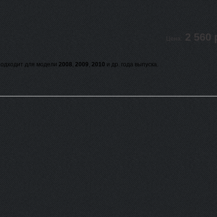
2 560 
Цена:
одходит для модели
2008
,
2009
,
2010
и др. года выпуска.