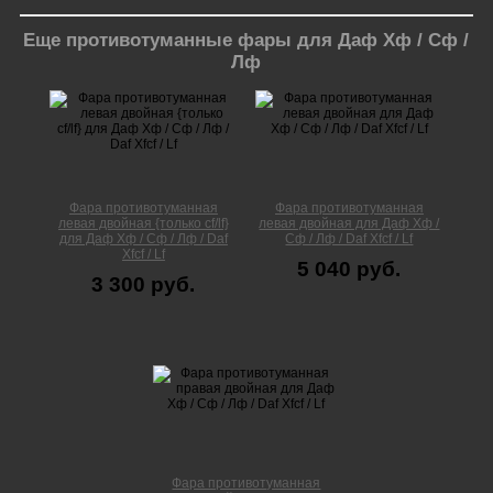
Еще противотуманные фары для Даф Хф / Сф /
Лф
Фара противотуманная
Фара противотуманная
левая двойная {только cf/lf}
левая двойная для Даф Хф /
для Даф Хф / Сф / Лф / Daf
Сф / Лф / Daf Xfcf / Lf
Xfcf / Lf
5 040 руб.
3 300 руб.
Фара противотуманная