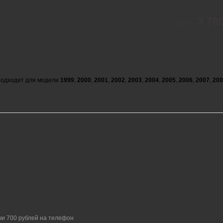
3 78
Цена:
одходит для модели
1999
,
2000
,
2001
,
2002
,
2003
,
2004
,
2005
,
2006
,
2007
,
200