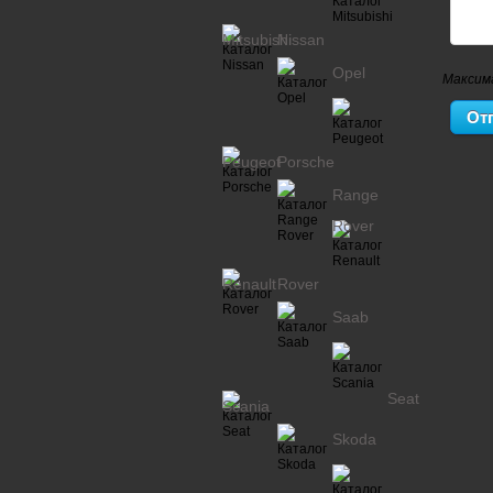
Mitsubishi
Nissan
Opel
Максим
Peugeot
Porsche
Range
Rover
Renault
Rover
Saab
Seat
Scania
Skoda