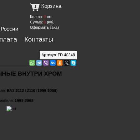
Корзина
Кол-во:
0
шт
Сумма:
0
руб.
Оформить заказ
 России
оплата
Контакты
Артикул: FD-40348
ЧНЫЕ ВНУТРИ ХРОМ
иля:
ВАЗ 2112 / 2110 (1999-2008)
омобиля:
1999-2008