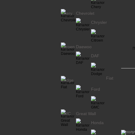
Chery
Chevrolet
Chrysler
Citroen
Daewoo
П
DAF
Fiat
Dodge
Ford
GMC
Great Wall
Honda