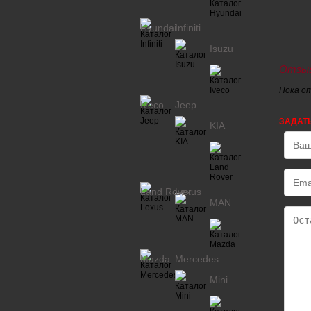
Hyundai
Infiniti
Isuzu
Отзыв
Пока о
Iveco
Jeep
ЗАДАТ
KIA
Land Rover
Lexus
MAN
Mazda
Mercedes
Mini