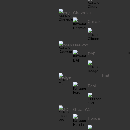
Chery
Chevrolet
Chrysler
Citroen
Daewoo
П
DAF
Fiat
Dodge
Ford
GMC
Great Wall
Honda