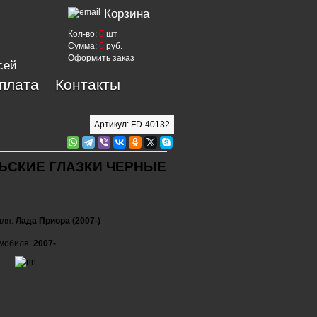
Корзина
Кол-во:
0
шт
Сумма:
0
руб.
Оформить заказ
сей
оплата
Контакты
Артикул: FD-40132
ЬСКИЕ ГЛАЗКИ ЧЕРНЫЕ
иля:
Лада Приора (2007-)
омобиля:
2007-