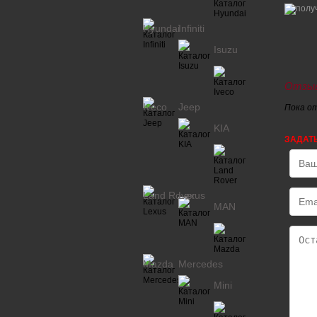
Hyundai
Infiniti
Isuzu
Отзыв
Iveco
Jeep
Пока о
KIA
ЗАДАТ
Land Rover
Lexus
MAN
Mazda
Mercedes
Mini