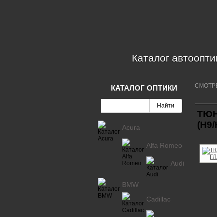
Каталог автоопти
СМОТР
КАТАЛОГ ОПТИКИ
ТЮН
(H9/
Acura
Alfa Romeo
Audi
BMW
Cadillac