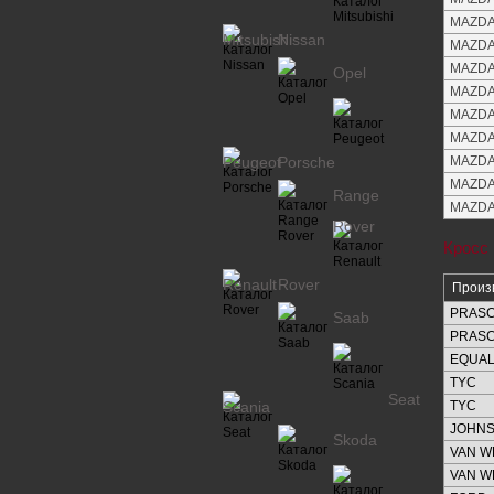
MAZDA 
Mitsubishi
Nissan
MAZDA 
MAZDA 
Opel
MAZDA 
MAZDA 
MAZDA 
Peugeot
Porsche
MAZDA 
MAZDA 
Range
MAZDA 
Rover
Кросс
Renault
Rover
Произ
PRAS
Saab
PRAS
EQUAL
TYC
Seat
Scania
TYC
JOHN
Skoda
VAN W
VAN W