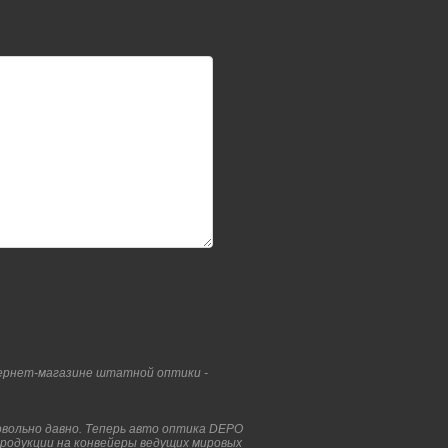
ернет-магазине штатной оптики -
вольно давно. Теперь авто оптика DEPO
 продукции на конвейеры ведущих мировых