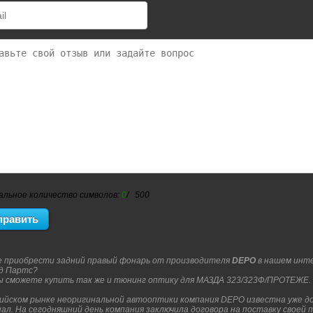
альное количество символов:
0
/ 500
 приобрести задний правый фонарь от производителя
DEPO
в нашем инт
д Партс?
Вы сможете купить так же и тюнинг оптику для МАЗДА 323/323Ф/ПРОТЕЖЕ.
сийском рынке неоригинальной автооптики компания DEPO известна уже до
нал. На сегодняшний день компания заключила договора на поставку своей