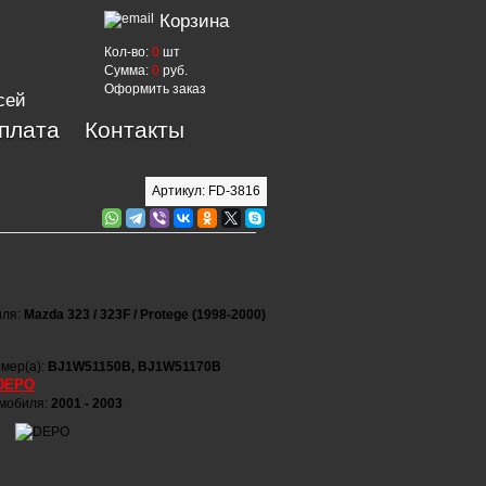
Корзина
Кол-во:
0
шт
Сумма:
0
руб.
Оформить заказ
сей
оплата
Контакты
Артикул: FD-3816
иля:
Mazda 323 / 323F / Protege (1998-2000)
мер(а):
BJ1W51150B, BJ1W51170B
DEPO
омобиля:
2001 - 2003