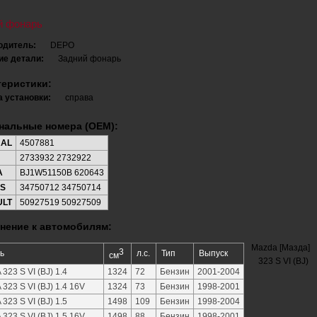
й фонарь
одитель:
DEPO
ие детали:
Задний фонарь
теристики:
 установки:
справа
нальные номера (OEM):
RAL
4507881
2733932 2732922
A
BJ1W51150B 620643
S
34750712 34750714
ULT
50927519 50927509
нение к автомобилям:
Mazda [Мазда]
3
ь
л.с.
Тип
Выпуск
см
323 S VI (BJ)
323 S VI (BJ) 1.4
1324
72
Бензин
2001-2004
323 S VI (BJ) 1.4 16V
1324
73
Бензин
1998-2001
323 S VI (BJ) 1.5
1498
109
Бензин
1998-2004
323 S VI (BJ) 1.5 16V
1498
88
Бензин
1998-2001