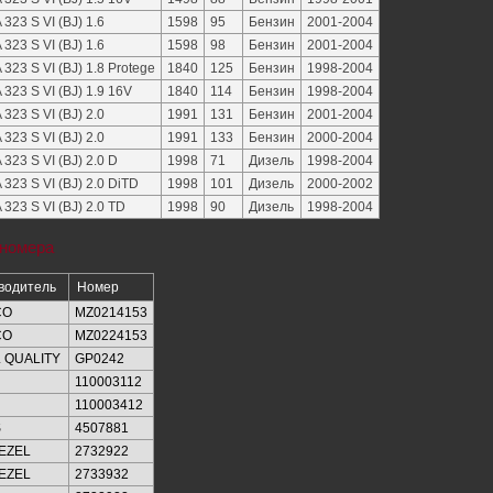
323 S VI (BJ) 1.6
1598
95
Бензин
2001-2004
323 S VI (BJ) 1.6
1598
98
Бензин
2001-2004
323 S VI (BJ) 1.8 Protege
1840
125
Бензин
1998-2004
323 S VI (BJ) 1.9 16V
1840
114
Бензин
1998-2004
323 S VI (BJ) 2.0
1991
131
Бензин
2001-2004
323 S VI (BJ) 2.0
1991
133
Бензин
2000-2004
323 S VI (BJ) 2.0 D
1998
71
Дизель
1998-2004
323 S VI (BJ) 2.0 DiTD
1998
101
Дизель
2000-2002
323 S VI (BJ) 2.0 TD
1998
90
Дизель
1998-2004
 номера
водитель
Номер
CO
MZ0214153
CO
MZ0224153
 QUALITY
GP0242
110003112
110003412
S
4507881
EZEL
2732922
EZEL
2733932