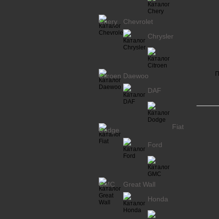
Chery
Chevrolet
Chrysler
П
Citroen
Daewoo
DAF
Fiat
Dodge
Ford
GMC
Great Wall
Honda