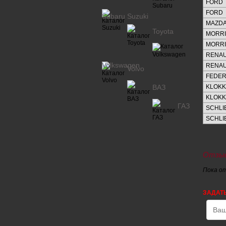
FORD
FORD
Subaru
Suzuki
MAZD
Toyota
MORRI
MORRI
RENAU
Volkswagen
RENAU
Volvo
FEDER
ВАЗ
KLOK
KLOK
ГАЗ
SCHL
SCHL
Отзыв
Пока о
ЗАДАТ