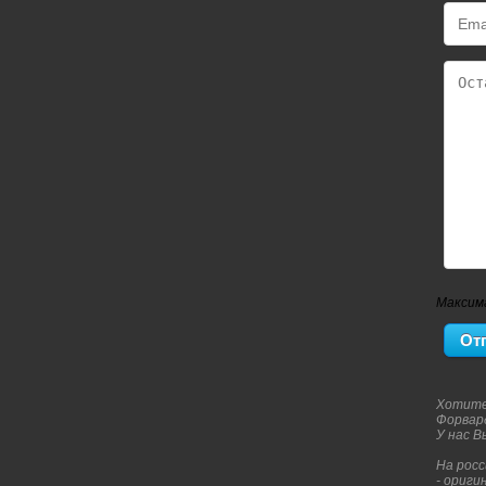
Максим
Хотите
Форвар
У нас 
На рос
- ориги