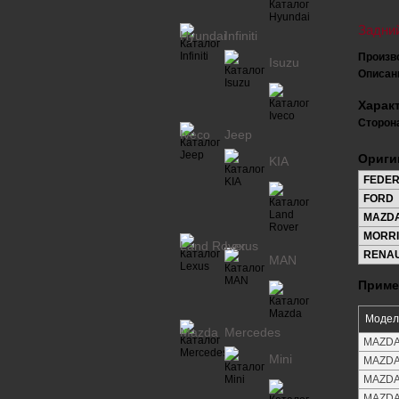
Задни
Hyundai
Infiniti
Произв
Isuzu
Описан
Харак
Сторона
Iveco
Jeep
Ориги
KIA
FEDE
FORD
MAZD
MORRI
Land Rover
Lexus
RENA
MAN
Приме
Модел
Mazda
Mercedes
MAZDA 
Mini
MAZDA 
MAZDA 
MAZDA 