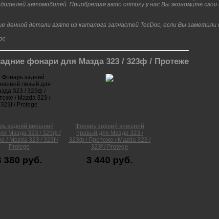
дителей автомобилей. Приобретая авто оптику у нас Вы экономите свои д
е данной детали взято из каталога запчастей TecDoc, если Вы заметили
адние фонари для Мазда 323 / 323ф / Протеже
рь задний внешний
Фонарь задний внешний
ля Мазда 323 / 323ф /
правый для Мазда 323 /
 / Mazda 323 / 323f /
323ф / Протеже / Mazda 323 /
Protege
323f / Protege
3 380 руб.
3 440 руб.