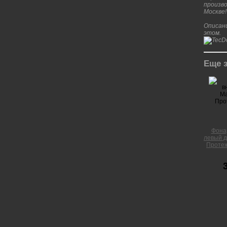
произво
Москве!
Описани
этом.
Еще з
Фона
левый д
Протеже