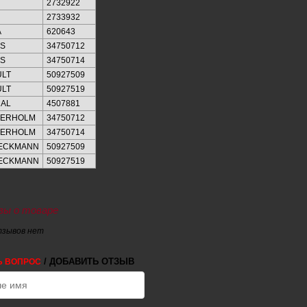
2732922
2733932
A
620643
S
34750712
S
34750714
LT
50927509
LT
50927519
AL
4507881
KERHOLM
34750712
KERHOLM
34750714
IECKMANN
50927509
IECKMANN
50927519
ы о товаре
тзывов нет
/ ДОБАВИТЬ ОТЗЫВ
Ь ВОПРОС