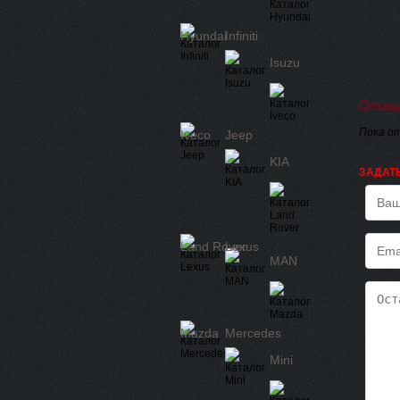
Hyundai
Infiniti
Isuzu
Отзыв
Пока о
Iveco
Jeep
KIA
ЗАДАТ
Land Rover
Lexus
MAN
Mazda
Mercedes
Mini