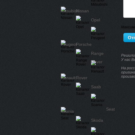
Mitsubishi
Nissan
Opel
Максим
Peugeot
Porsche
Range
Решили
У нас В
Rover
На росс
оригина
произво
Renault
Rover
Saab
Seat
Scania
Skoda