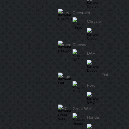
Chery
Chevrolet
Chrysler
Citroen
Daewoo
DAF
П
Fiat
Dodge
Ford
GMC
Great Wall
Honda