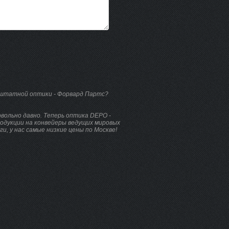
 штатной оптики - Форвард Партс?
вольно давно. Теперь оптика DEPO -
родукции на конвейеры ведущих мировых
и, у нас самые низкие цены по Москве!