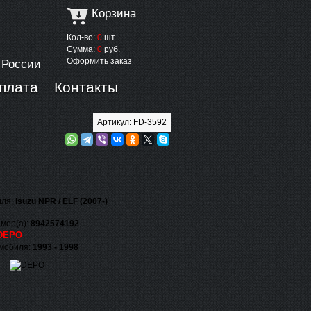
Корзина
Кол-во:
0
шт
Сумма:
0
руб.
Оформить заказ
 России
оплата
Контакты
Артикул: FD-3592
иля:
Isuzu NPR / ELF (2007-)
мер(а):
8942574192
DEPO
омобиля:
1993 - 1998