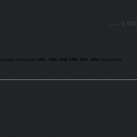
1 04
Цена:
одходит для модели
1993
,
1994
,
1995
,
1996
,
1997
,
1998
года выпуска.