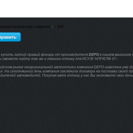
альное количество символов:
0
/ 500
 купить задний правый фонарь от производителя
DEPO
в нашем магазине
ы сможете найти так же и тюнинг оптику для ИСУЗУ НПР/ЕЛФ 07-.
ийском рынке неоригинальной автооптики компания DEPO известна уже до
л. На сегодняшний день компания заключила договора на поставку своей п
дителей автомобилей. Покупая авто оптику у нас Вы экономите свои деньг