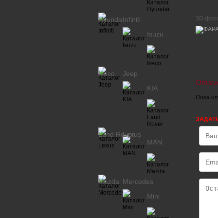
3D фот
Hyundai
Infiniti
Isuzu
Iveco
Jeep
Отзыв
KIA
Пока о
ЗАДАТ
Land Rover
Lexus
MAN
Mazda
Mercedes
Mini