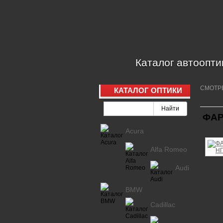
Каталог автоопти
СМОТР
КАТАЛОГ ОПТИКИ
ФАР
Acura
Alfa Romeo
Audi
BMW
Cadillac