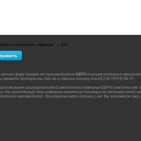
альное количество символов:
0
/ 500
 купить фару правую от производителя
DEPO
в нашем интернет магазине
ы сможете приобрести так же и тюнинг оптику для ИСУЗУ НПР/ЕЛФ 07-.
сийском рынке альтернативной автооптики компания DEPO известна уже до
л. На сегодняшний день компания заключила договора на поставку своей п
дителей автомобилей. Приобретая авто оптику у нас Вы экономите свои д