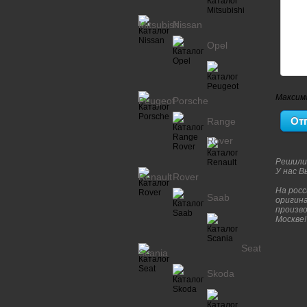
Mitsubishi
Nissan
Opel
Максим
Peugeot
Porsche
Range
Rover
Решили
У нас В
Renault
Rover
На рос
Saab
оригина
произво
Москве!
Seat
Scania
Skoda