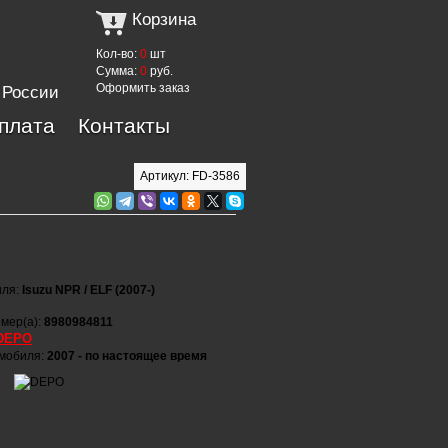
Корзина
Кол-во:
0
шт
Сумма:
0
руб.
Оформить заказ
 России
оплата
Контакты
Артикул: FD-3586
иля:
Isuzu NPR / ELF (2007-)
мер(а):
8980984811
DEPO
омобиля:
2007 - по настоящее время