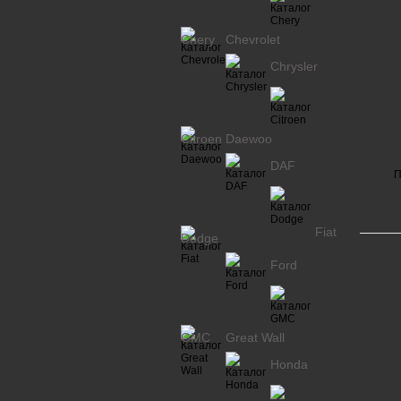
Chery
Chevrolet
Chrysler
Citroen
Daewoo
DAF
П
Fiat
Dodge
Ford
GMC
Great Wall
Honda