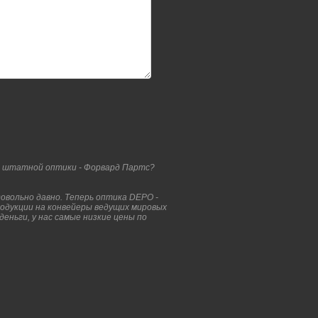
 штатной оптики - Форвард Партс?
вольно давно. Теперь оптика DEPO -
родукции на конвейеры ведущих мировых
еньги, у нас самые низкие цены по