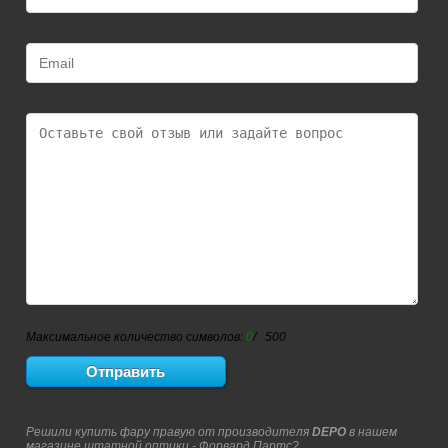
Максимальное количество символов:
0
/ 500
Решили купить фару правую от производителя
DEPO
в нашем
магазине штатной оптики - Форвард Партс?