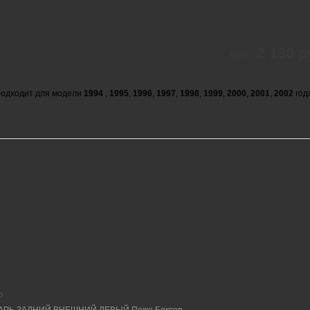
2 130 р
Цена:
одходит для модели
1994
,
1995
,
1996
,
1997
,
1998
,
1999
,
2000
,
2001
,
2002
год
о