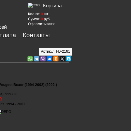
Корзина
Кол-во:
0
шт
Сумма:
0
руб.
Оформить заказ
сей
оплата
Контакты
Артикул: FD-2181
Peugeot Boxer (1994-2002) (2002-)
а):
55923L
O
иля:
1994 - 2002