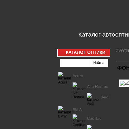
Каталог автоопти
СМОТР
КАТАЛОГ ОПТИКИ
ФОН
Acura
Alfa Romeo
Audi
BMW
Cadillac