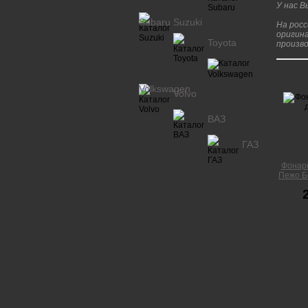
У нас 
Subaru
Suzuki
На рос
оригина
Toyota
произво
Volkswagen
Volvo
ВАЗ
ГАЗ
Фонарь
Пежо Бо