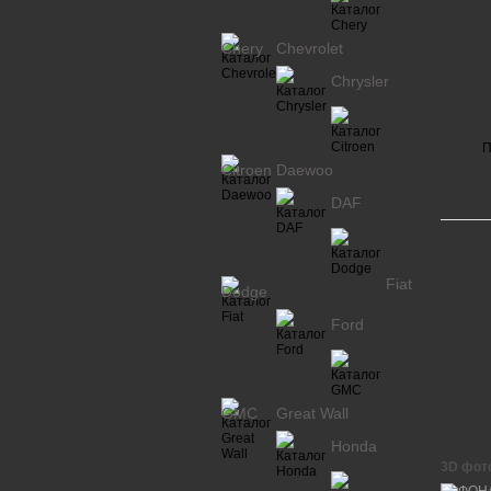
Chery
Chevrolet
Chrysler
П
Citroen
Daewoo
DAF
Fiat
Dodge
Ford
GMC
Great Wall
Honda
3D фот