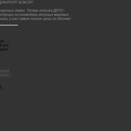
ДУКАТО/ПГ БОКСЕР.
вольно давно. Теперь оптика ДЕПО -
родукции на конвейеры ведущих мировых
ьги, у нас самые низкие цены по Москве!
ешний
ксер /
r
.