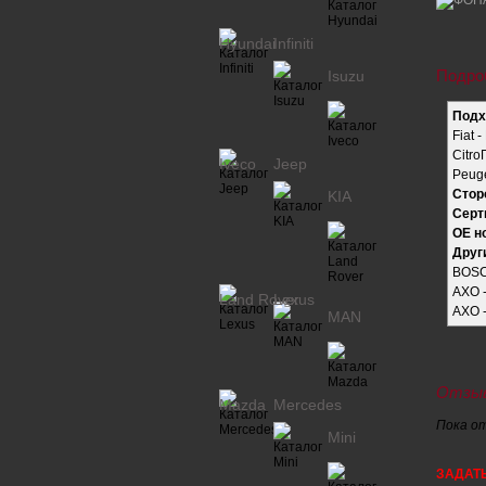
Hyundai
Infiniti
Подро
Isuzu
Подх
Fiat 
Citro
Iveco
Jeep
Peug
Стор
KIA
Серт
OE н
Друг
BOSC
AXO 
Land Rover
Lexus
AXO 
MAN
Отзыв
Mazda
Mercedes
Пока о
Mini
ЗАДАТ