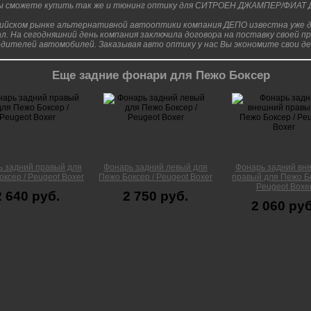
Вы сможете купить так же и тюнинг оптику для СИТРОЕН ДЖАМПЕР/ФИАТ 
сийском рынке альтернативной автооптики компания ДЕПО известна уже до
л. На сегодняшний день компания заключила договора на поставку своей п
дителей автомобилей. Заказывая авто оптику у нас Вы экономите свои ден
Еще задние фонари для Пежо Боксер
 задний правый для
Фонарь задний левый для
Фонарь задний вн
ксер / Peugeot Boxer
Пежо Боксер / Peugeot Boxer
правый для Пежо Бо
Peugeot Boxe
2 640 руб.
2 750 руб.
2 060 руб