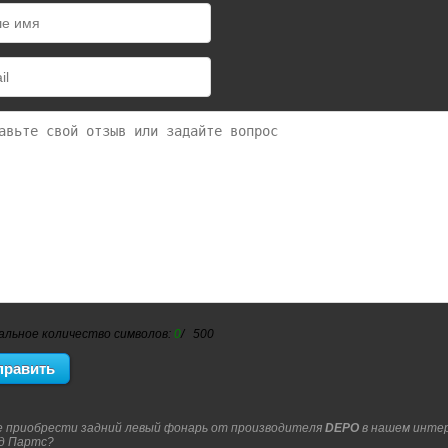
альное количество символов:
0
/ 500
 приобрести задний левый фонарь от производителя
DEPO
в нашем инте
д Партс?