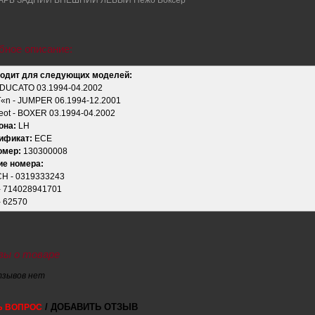
бное описание:
одит для следующих моделей:
- DUCATO 03.1994-04.2002
Г«n - JUMPER 06.1994-12.2001
eot - BOXER 03.1994-04.2002
она:
LH
ификат:
ECE
омер:
130300008
ие номера:
H - 0319333243
- 714028941701
- 62570
ы о товаре
тзывов нет
/ ДОБАВИТЬ ОТЗЫВ
Ь ВОПРОС