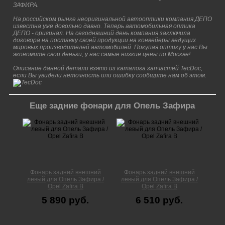
ЗАФИРА.
На российском рынке неоригинальной автооптики компания ДЕПО
известна уже довольно давно. Теперь автомобильная оптика
ДЕПО - оригинал. На сегодняшний день компания заключила
договора на поставку своей продукции на конвейеры ведущих
мировых производителей автомобилей. Покупая оптику у нас Вы
экономите свои деньги, у нас самые низкие цены по Москве!
Описание данной детали взято из каталога запчастей TecDoc,
если Вы увидели неточность или ошибку сообщите нам об этом.
Еще задние фонари для Опель Зафира
Фонарь задний внешний
Фонарь задний внешний
левый для Опель Зафира /
левый для Опель Зафира /
Opel Zafira B
Opel Zafira B
5 890 руб.
6 510 руб.