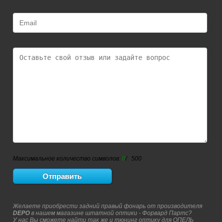
Максимальное количество символов:
0
/ 500
Желаете приобрести задний правый фонарь от производителя
DEPO
в нашем магазине штатной оптики - Форвард Партс?
У нас Вы сможете найти так же и тюнинг оптику для ОПЕЛЬ