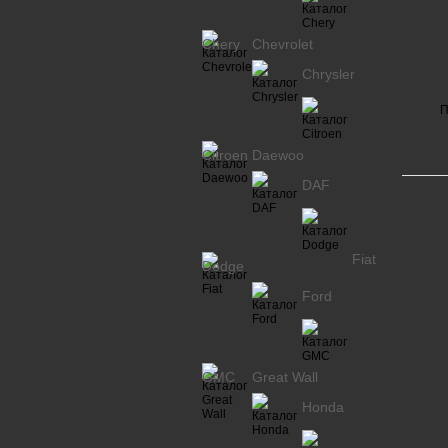
Chery
Chevrolet
Chrysler
П
Citroen
Daewoo
DAF
Fiat
Dodge
Ford
GMC
Great Wall
Honda