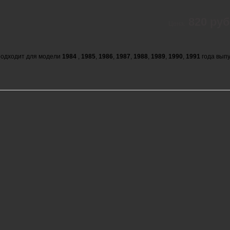
820 руб
Цена:
одходит для модели
1984
,
1985
,
1986
,
1987
,
1988
,
1989
,
1990
,
1991
года выпу