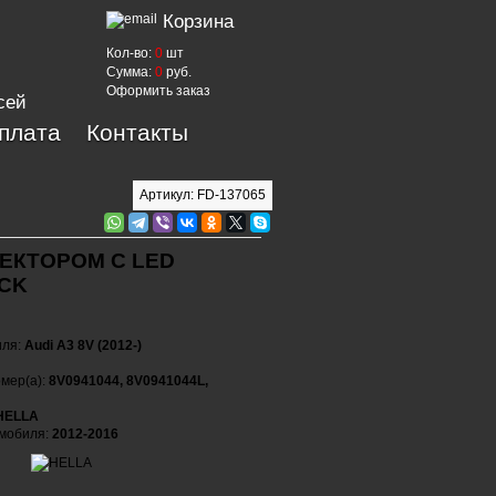
Корзина
Кол-во:
0
шт
Сумма:
0
руб.
Оформить заказ
сей
оплата
Контакты
Артикул: FD-137065
ЕКТОРОМ С LED
CK
иля:
Audi A3 8V (2012-)
мер(а):
8V0941044, 8V0941044L,
HELLA
омобиля:
2012-2016