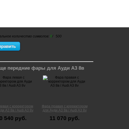
альное количество символов:
0
/ 500
ще передние фары для Ауди А3 8в
левая с корректором
Фара правая с корректором
ди А3 8в / Audi A3 8v
для Ауди А3 8в / Audi A3 8v
0 540 руб.
11 070 руб.