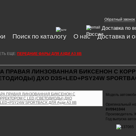
Обратный звонок
Доставка по в
России
ки
Поиск по каталогу
О нас
Доставка и 
ЕТЬ ЕЩЕ:
ПЕРЕДНИЕ ФАРЫ ДЛЯ АУДИ А3 8В
А ПРАВАЯ ЛИНЗОВАННАЯ БИКСЕНОН С КОРР
ЕТОДИОДЫ) ДХО D3S+LED+PSY24W SPORTBA
Модель автомоб
Оригинальный но
8V0941044
Производитель:
Год выпуска авт