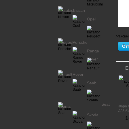
Mitsubishi
Nissan
Opel
Максим
Peugeot
Porsche
Range
Rover
Е
Renault
Rover
Saab
Seat
Scania
Фара 
для Ау
Skoda
1