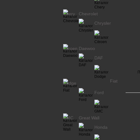
Chery
Chevrolet
Chrysler
Citroen
Daewoo
DAF
П
Fiat
Dodge
Ford
GMC
Great Wall
Honda