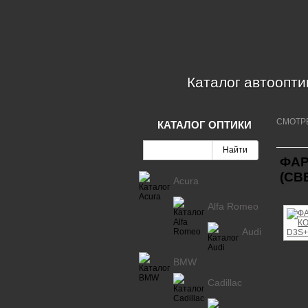
Каталог автоопти
СМОТР
КАТАЛОГ ОПТИКИ
ФАР
(СВ
Acura
Alfa Romeo
Audi
BMW
Cadillac