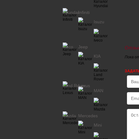
Hyundai
Infiniti
Isuzu
Iveco
Jeep
Отзыв
KIA
Пока о
ЗАДАТ
Land Rover
Lexus
MAN
Mazda
Mercedes
Mini