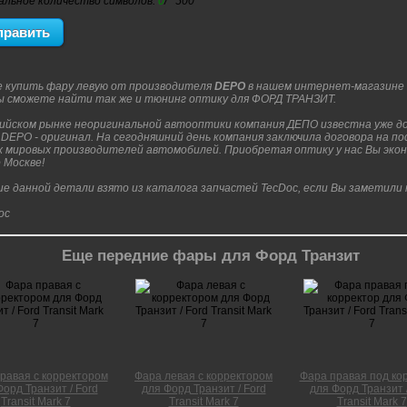
альное количество символов:
0
/ 500
 купить фару левую от производителя
DEPO
в нашем интернет-магазине
Вы сможете найти так же и тюнинг оптику для ФОРД ТРАНЗИТ.
ийском рынке неоригинальной автооптики компания ДЕПО известна уже до
DEPO - оригинал. На сегодняшний день компания заключила договора на по
 мировых производителей автомобилей. Приобретая оптику у нас Вы эконо
 Москве!
е данной детали взято из каталога запчастей TecDoc, если Вы заметили
Еще передние фары для Форд Транзит
равая с корректором
Фара левая с корректором
Фара правая под ко
Форд Транзит / Ford
для Форд Транзит / Ford
для Форд Транзит /
Transit Mark 7
Transit Mark 7
Transit Mark 7