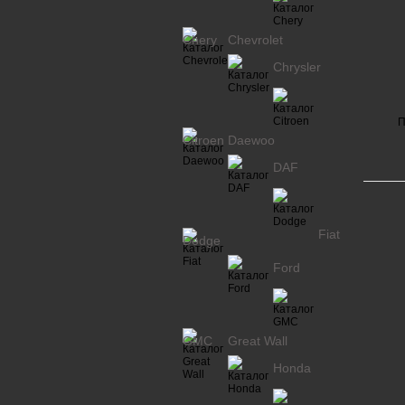
Chery
Chevrolet
Chrysler
П
Citroen
Daewoo
DAF
Fiat
Dodge
Ford
GMC
Great Wall
Honda