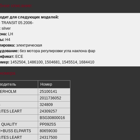
бное описание:
одит для следующих моделей:
- TRANSIT 05.2006-
:
silver
она:
LH
ы:
H4
лировка:
электрическая
удование:
без мотора регулировки угла наклона фар
ификат:
ECE
омер:
1452504, 1486100, 1504681, 1545514, 1684410
 номера
водитель
Номер
KERHOLM
25100141
2011736052
S
324809
ITES LEART
24309257
BSG30800016
 QUALITY
PP0925S
+BUSS ELPARTS
80659030
ITES LEART
24317500