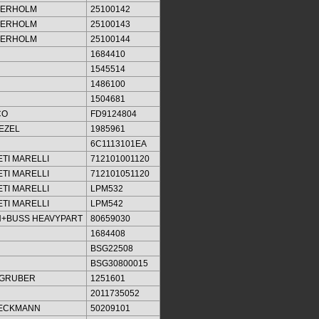
KERHOLM
25100142
KERHOLM
25100143
KERHOLM
25100144
1684410
1545514
1486100
1504681
CO
FD9124804
EZEL
1985961
6C1113101EA
TI MARELLI
712101001120
TI MARELLI
712101051120
TI MARELLI
LPM532
TI MARELLI
LPM542
+BUSS HEAVYPART
80659030
1684408
BSG22508
BSG30800015
LGRUBER
1251601
2011735052
IECKMANN
50209101