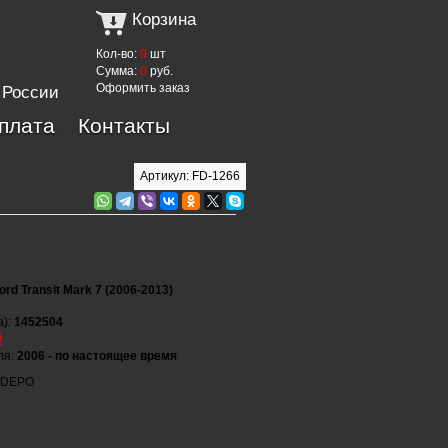
Корзина
Кол-во:
0
шт
Сумма:
0
руб.
Оформить заказ
 России
оплата
Контакты
Артикул: FD-1266
ord Transit Mark 7 (2006-2013)
а):
1452504
O
ля:
2006 - по настоящее время