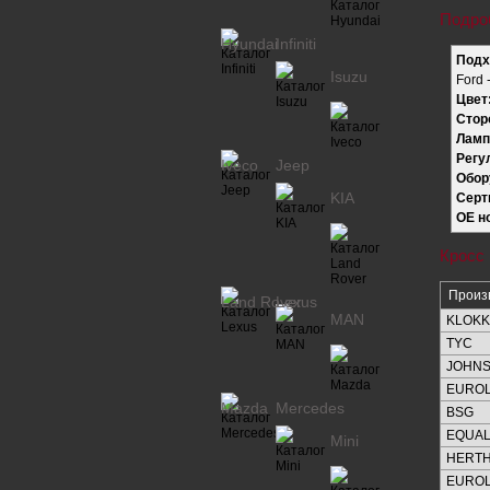
Подро
Hyundai
Infiniti
Подх
Isuzu
Ford 
Цвет
Стор
Ламп
Регу
Iveco
Jeep
Обор
KIA
Серт
OE н
Кросс
Произ
Land Rover
Lexus
MAN
KLOK
TYC
JOHN
EUROL
Mazda
Mercedes
BSG
EQUAL
Mini
HERTH
EUROL