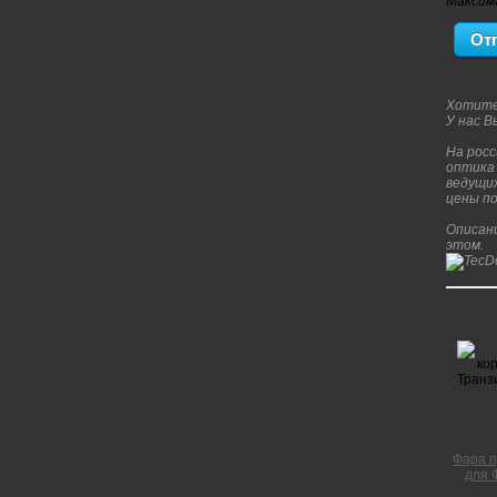
Максим
Хотите
У нас 
На росс
оптика 
ведущих
цены по
Описани
этом.
Фара п
для 