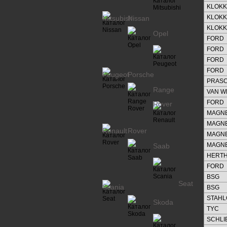
KLOK
KLOK
Mitsubishi
Nissan
KLOK
Opel
FORD
FORD
FORD
FORD
Peugeot
Porsche
PRAS
Range
VAN W
FORD
Rover
MAGNE
MAGNE
Renault
Rover
MAGNE
MAGNE
Saab
HERTH
FORD
BSG
Seat
Scania
BSG
STAH
Skoda
TYC
SCHL