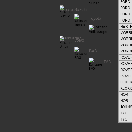
FORD
FORD
Subaru
Suzuki
FORD
Toyota
FORD
HERTH
MORRI
Volkswagen
MORRI
Volvo
MORRI
ВАЗ
MORRI
ROVE
ГАЗ
ROVE
ROVE
ROVE
FEDER
KLOK
NOR
NOR
JOHN
TYC
TYC