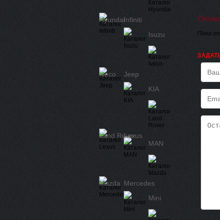
Отзыв
Hyundai
Infiniti
Пока о
Isuzu
ЗАДАТ
Iveco
Jeep
KIA
Land Rover
Lexus
MAN
Mazda
Mercedes
Mini