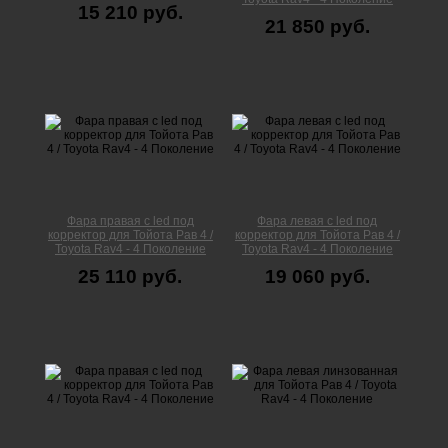
15 210 руб.
21 850 руб.
Фара правая с led под
Фара левая с led под
корректор для Тойота Рав 4 /
корректор для Тойота Рав 4 /
Toyota Rav4 - 4 Поколение
Toyota Rav4 - 4 Поколение
25 110 руб.
19 060 руб.