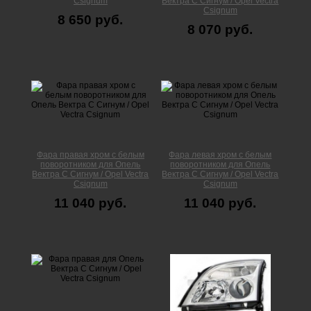
Сsignum
Вектра С Сигнум / Opel Vectra
Сsignum
8 650 руб.
8 070 руб.
Фара правая хром с белым
Фара левая хром с белым
поворотником для Опель
поворотником для Опель
Вектра С Сигнум / Opel Vectra
Вектра С Сигнум / Opel Vectra
Сsignum
Сsignum
11 040 руб.
11 040 руб.