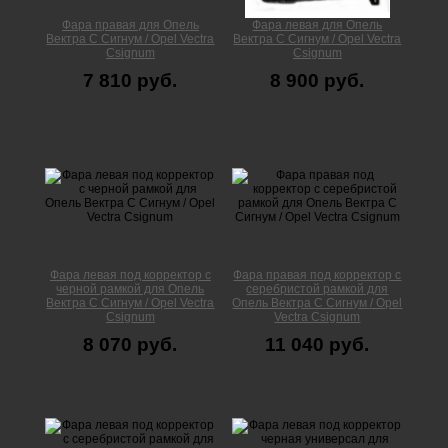
Фара правая для Опель
Фара левая для Опель
Вектра С Сигнум / Opel Vectra
Вектра С Сигнум / Opel Vectra
Сsignum
Сsignum
7 810 руб.
8 900 руб.
Фара левая под корректор с
Фара правая под корректор с
черной рамкой для Опель
серебристой рамкой для
Вектра С Сигнум / Opel Vectra
Опель Вектра С Сигнум / Opel
Сsignum
Vectra Сsignum
8 070 руб.
11 040 руб.