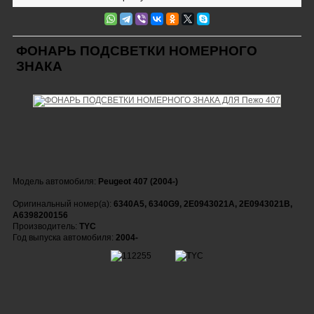
ФОНАРЬ ПОДСВЕТКИ НОМЕРНОГО
ЗНАКА
Модель автомобиля:
Peugeot 407 (2004-)
Оригинальный номер(а):
6340A5, 6340G9, 2E0943021A, 2E0943021B,
A6398200156
Производитель:
TYC
Год выпуска автомобиля:
2004-