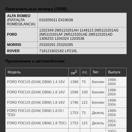
Оригинальные номера (OEM):
ALFA ROMEO
(FIAT/ALFA
010205011 E419038
ROMEO/LANCIA)
1202349 2M5115201AH 1149113 2M5115201AG
FORD
2M5115201AF 2M5115201AE 2M5115201AD
1306253 1204324 1203538
MORRIS
25320291 25320285
ROVER
718121602162 LP216L
Применение к автомобилям:
3
Модель
л.с.
Тип
Выпуск
см
1998-
FORD FOCUS (DAW, DBW) 1.4 16V
1388
75
Бензин
2004
1998-
FORD FOCUS (DAW, DBW) 1.6 16V
1596
100
Бензин
2004
1998-
FORD FOCUS (DAW, DBW) 1.8 16V
1796
115
Бензин
2004
FORD FOCUS (DAW, DBW) 1.8 DI /
1999-
1753
75
Дизель
TDDi
2004
2001-
FORD FOCUS (DAW, DBW) 1.8 TDCi
1753
115
Дизель
2004
2002-