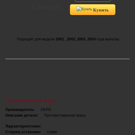
1 900 руб.
Цена:
Купить
Подходит для модели
2001
,
2002
,
2003
,
2004
года выпуска.
Противотуманная фара
Производитель:
DEPO
Описание детали:
Противотуманная фара
Характеристики:
Сторона установки:
слева