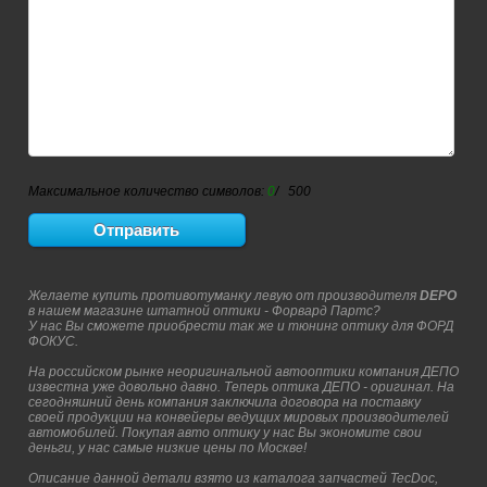
Максимальное количество символов:
0
/ 500
Желаете купить противотуманку левую от производителя
DEPO
в нашем магазине штатной оптики - Форвард Партс?
У нас Вы сможете приобрести так же и тюнинг оптику для ФОРД
ФОКУС.
На российском рынке неоригинальной автооптики компания ДЕПО
известна уже довольно давно. Теперь оптика ДЕПО - оригинал. На
сегодняшний день компания заключила договора на поставку
своей продукции на конвейеры ведущих мировых производителей
автомобилей. Покупая авто оптику у нас Вы экономите свои
деньги, у нас самые низкие цены по Москве!
Описание данной детали взято из каталога запчастей TecDoc,