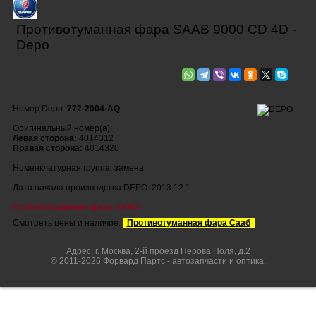
Противотуманная фара SAAB 9000 CD 4D -
Depo
Номер Depo:
772-2004-AQ
Оригинальный номер(а):
Левая сторона:
4014312
Правая сторона:
4014320
Номенклатурная группа: замена
Дата начала производства DEPO: 2013.12.1
Противотуманная фара SAAB
Смотреть цены и наличие:
Противотуманная фара Сааб
Адрес: г. Москва, 2-й проезд Перова Поля, д.2
© 2011-2026 Форвард Партс - автозапчасти и оптика.