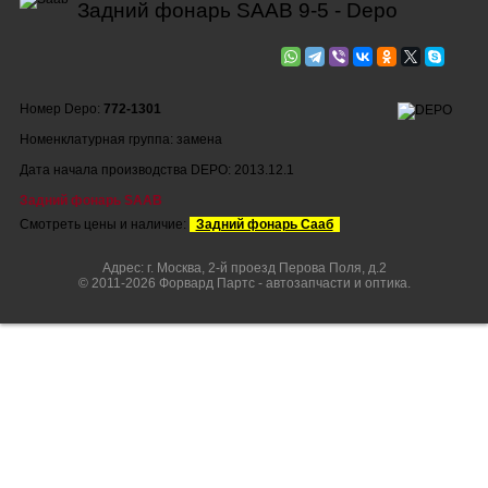
Задний фонарь SAAB 9-5 - Depo
Номер Depo:
772-1301
Номенклатурная группа: замена
Дата начала производства DEPO: 2013.12.1
Задний фонарь SAAB
Смотреть цены и наличие:
Задний фонарь Сааб
Адрес: г. Москва, 2-й проезд Перова Поля, д.2
© 2011-2026 Форвард Партс - автозапчасти и оптика.