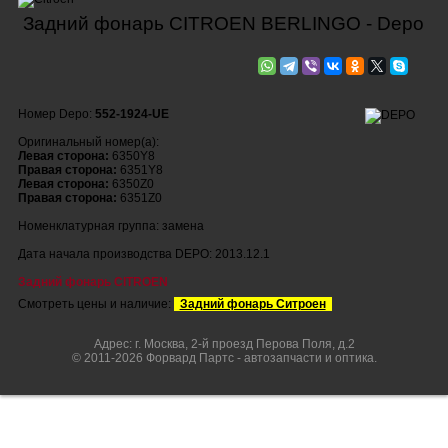
Задний фонарь CITROEN BERLINGO - Depo
Номер Depo:
552-1924-UE
Оригинальный номер(а):
Левая сторона:
6350Y8
Правая сторона:
6351Y8
Левая сторона:
6350Z0
Правая сторона:
6351Z0
Номенклатурная группа: замена
Дата начала производства DEPO: 2013.12.1
Задний фонарь CITROEN
Смотреть цены и наличие:
Задний фонарь Ситроен
Адрес: г. Москва, 2-й проезд Перова Поля, д.2
© 2011-2026 Форвард Партс - автозапчасти и оптика.