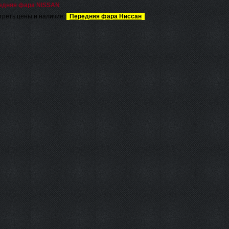
едняя фара NISSAN
реть цены и наличие:
Передняя фара Ниссан