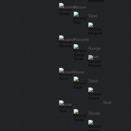
Mitsubishi
Nissan
Opel
Peugeot
Porsche
Range
Rover
Renault
Rover
Saab
Seat
Scania
Skoda