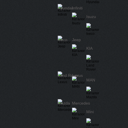
Hyundai
Infiniti
Isuzu
Iveco
Jeep
KIA
Land Rover
Lexus
MAN
Mazda
Mercedes
Mini