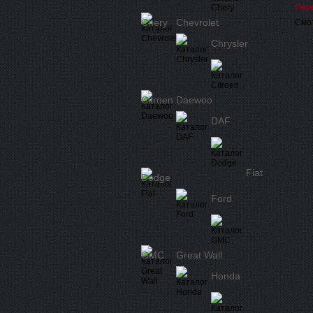
Пер
Chery
Chevrolet
Смот
Chrysler
Citroen
Daewoo
DAF
Fiat
Dodge
Ford
GMC
Great Wall
Honda