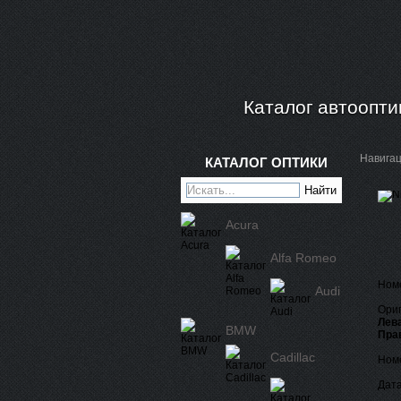
Каталог автоопти
Навига
КАТАЛОГ ОПТИКИ
Acura
Alfa Romeo
Ном
Audi
Ориг
Лева
BMW
Пра
Cadillac
Номе
Дата