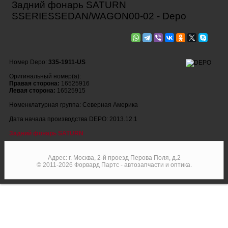
Задний фонарь SATURN
SSERIESSEDAN/WAGON00-02 - Depo
Номер Depo:
335-1911-US
Оригинальный номер(а):
Правая сторона:
16525916
Левая сторона:
16525915
Номенклатурная группа: Северная Америка
Дата начала производства DEPO: 2013.12.1
Задний фонарь SATURN
Адрес: г. Москва, 2-й проезд Перова Поля, д.2
© 2011-2026 Форвард Партс - автозапчасти и оптика.