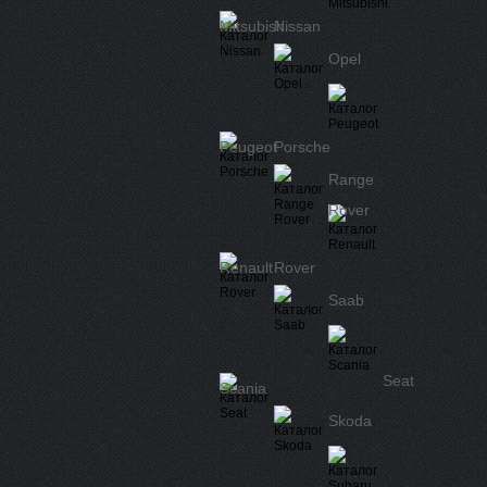
Mitsubishi
Nissan
Opel
Peugeot
Porsche
Range
Rover
Renault
Rover
Saab
Seat
Scania
Skoda