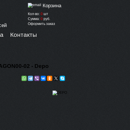
Корзина
Кол-во:
0
шт
Сумма:
0
руб.
Оформить заказ
сей
ка
Контакты
GON00-02 - Depo