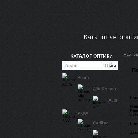
Каталог автоопти
Навига
КАТАЛОГ ОПТИКИ
П
Acura
Alfa Romeo
Ном
Audi
Ориг
Пра
BMW
Лева
Cadillac
Номе
Дата