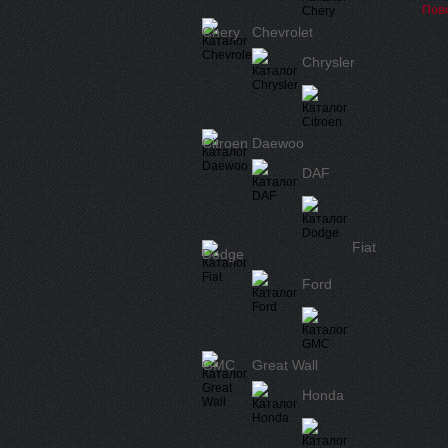
Пов
Chery
Chevrolet
Chrysler
Citroen
Daewoo
DAF
Fiat
Dodge
Ford
GMC
Great Wall
Honda