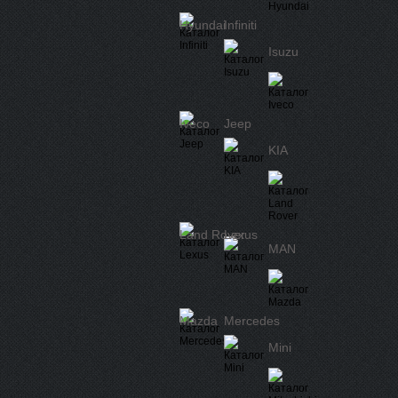
Hyundai
Infiniti
Isuzu
Iveco
Jeep
KIA
Land Rover
Lexus
MAN
Mazda
Mercedes
Mini