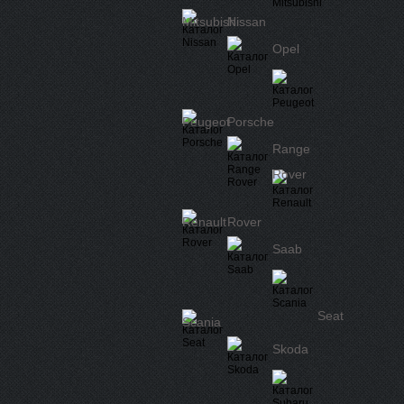
Mitsubishi
Nissan
Opel
Peugeot
Porsche
Range
Rover
Renault
Rover
Saab
Seat
Scania
Skoda