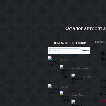
Каталог автоопти
Навига
КАТАЛОГ ОПТИКИ
П
D
Acura
Alfa Romeo
Audi
Ном
BMW
Номе
Дата
Cadillac
Пов