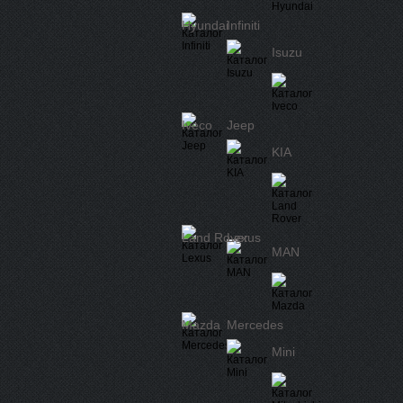
Hyundai
Infiniti
Isuzu
Iveco
Jeep
KIA
Land Rover
Lexus
MAN
Mazda
Mercedes
Mini