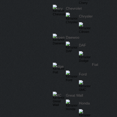
Chery
Chevrolet
Chrysler
Citroen
Daewoo
DAF
Fiat
Dodge
Ford
GMC
Great Wall
Honda