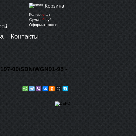
Корзина
Кол-во:
0
шт
Сумма:
0
руб.
Оформить заказ
сей
ка
Контакты
97-00/SDN/WGN91-95 -