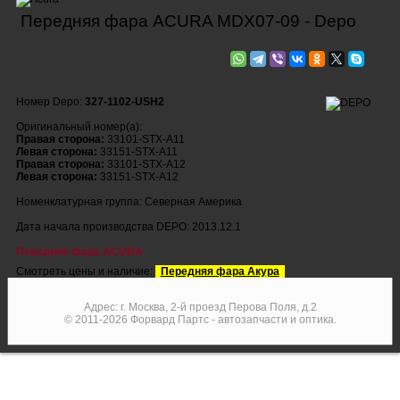
Передняя фара ACURA MDX07-09 - Depo
Номер Depo:
327-1102-USH2
Оригинальный номер(а):
Правая сторона:
33101-STX-A11
Левая сторона:
33151-STX-A11
Правая сторона:
33101-STX-A12
Левая сторона:
33151-STX-A12
Номенклатурная группа: Северная Америка
Дата начала производства DEPO: 2013.12.1
Передняя фара ACURA
Смотреть цены и наличие:
Передняя фара Акура
Адрес: г. Москва, 2-й проезд Перова Поля, д.2
© 2011-2026 Форвард Партс - автозапчасти и оптика.