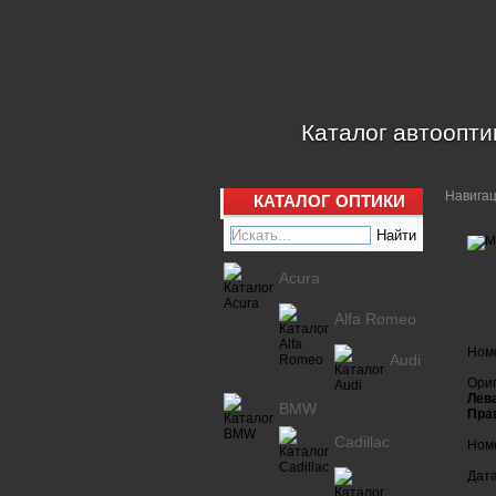
Каталог автоопти
Навига
КАТАЛОГ ОПТИКИ
Acura
Alfa Romeo
Ном
Audi
Ориг
Лева
BMW
Пра
Cadillac
Номе
Дата