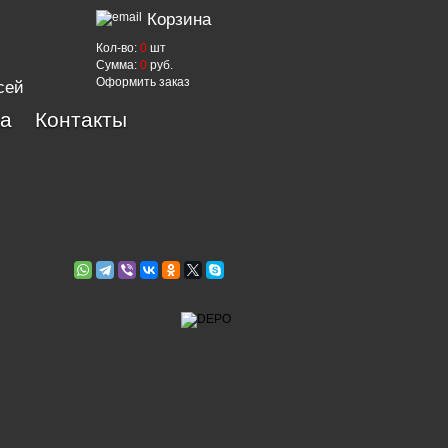
Корзина
Кол-во:
0
шт
Сумма:
0
руб.
Оформить заказ
сей
ка
Контакты
o