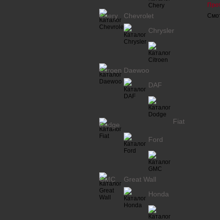
Про
Chery
Chevrolet
Смот
Chrysler
Citroen
Daewoo
DAF
Fiat
Dodge
Ford
GMC
Great Wall
Honda