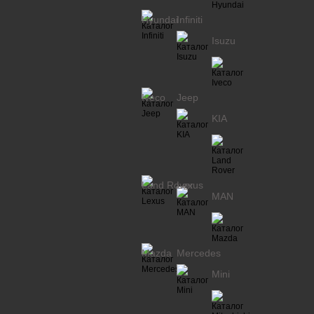
Hyundai
Infiniti
Isuzu
Iveco
Jeep
KIA
Land Rover
Lexus
MAN
Mazda
Mercedes
Mini