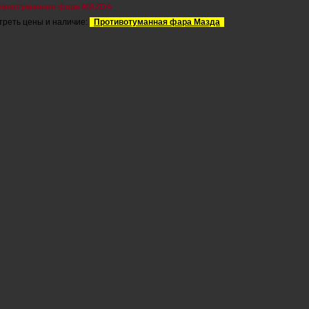
тивотуманная фара MAZDA
реть цены и наличие:
Противотуманная фара Мазда