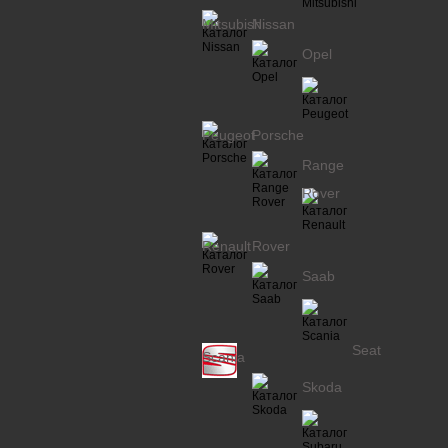
Mitsubishi
Nissan
Opel
Peugeot
Porsche
Range
Rover
Renault
Rover
Saab
Seat
Scania
Skoda