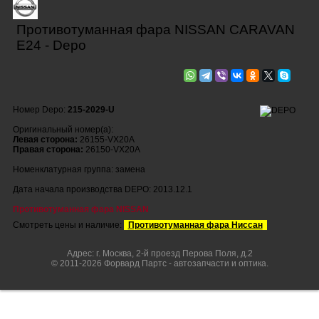
Противотуманная фара NISSAN CARAVAN
E24 - Depo
Номер Depo:
215-2029-U
Оригинальный номер(а):
Левая сторона:
26155-VX20A
Правая сторона:
26150-VX20A
Номенклатурная группа: замена
Дата начала производства DEPO: 2013.12.1
Противотуманная фара NISSAN
Смотреть цены и наличие:
Противотуманная фара Ниссан
Адрес: г. Москва, 2-й проезд Перова Поля, д.2
© 2011-2026 Форвард Партс - автозапчасти и оптика.