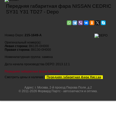
Передняя габаритная фара NISSAN CEDRIC
SY31 Y31 TD27 - Depo
Номер Depo:
215-1649-A
Оригинальный номер(а):
Левая сторона:
B6135-0H000
Правая сторона:
B6130-0H000
Номенклатурная группа: замена
Дата начала производства DEPO: 2013.12.1
Передняя габаритная фара NISSAN
Смотреть цены и наличие:
Передняя габаритная фара Ниссан
Адрес: г. Москва, 2-й проезд Перова Поля, д.2
© 2011-2026 Форвард Партс - автозапчасти и оптика.