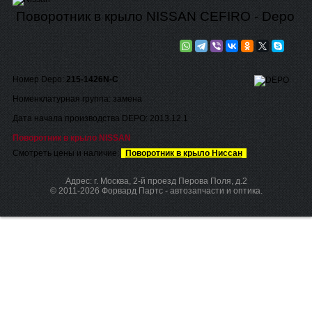
Поворотник в крыло NISSAN CEFIRO - Depo
Номер Depo:
215-1426N-C
Номенклатурная группа: замена
Дата начала производства DEPO: 2013.12.1
Поворотник в крыло NISSAN
Смотреть цены и наличие:
Поворотник в крыло Ниссан
Адрес: г. Москва, 2-й проезд Перова Поля, д.2
© 2011-2026 Форвард Партс - автозапчасти и оптика.